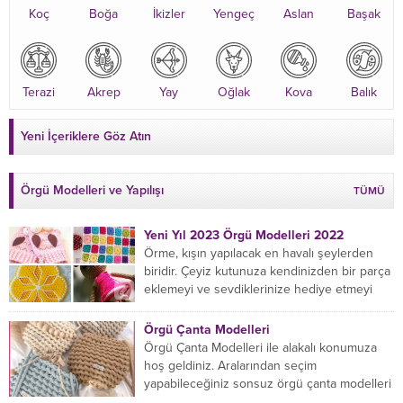
Koç
Boğa
İkizler
Yengeç
Aslan
Başak
Terazi
Akrep
Yay
Oğlak
Kova
Balık
Yeni İçeriklere Göz Atın
Örgü Modelleri ve Yapılışı
TÜMÜ
Yeni Yıl 2023 Örgü Modelleri 2022
Örme, kışın yapılacak en havalı şeylerden
biridir. Çeyiz kutunuza kendinizden bir parça
eklemeyi ve sevdiklerinize hediye etmeyi
öğrenmeye yeni başlıyorsanız...
Örgü Çanta Modelleri
Örgü Çanta Modelleri ile alakalı konumuza
hoş geldiniz. Aralarından seçim
yapabileceğiniz sonsuz örgü çanta modelleri
var ama hangisinin size uygun...