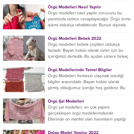
Örgü Modelleri Nasıl Yapılır
Örgü modelleri nasıl yapılır sorusunu bu
yazımızda sizlere cevaplayacağız. Örgü örme
işlemi oldukça rahatlatıcıdır. Bunun dışında
örgü örmede yaratıcı olmak...
Örgü Modelleri Bebek 2022
Örgü modelleri bebek çeşitleri oldukça
fazladır. Bayan hobisi olarak sizler için bu
içeriğimizi derledik. Bu açıdan sizlere birkaç
örnek vereceğiz....
Örgü Modellerinde Temel Bilgiler
Örgü Modelleri herkesin ulaşmak istediği
bilgiler arasındadır. Bayan hobisi olarak
girmiş olduğumuz içeriğe hoş geldiniz. Bu
konuda yeniyseniz, Örgü Modellerinin...
Örgü Şal Modelleri
Örgü şal modelleri, en çok yapımı
gerçekleşen örgü modellerindendir.
Ellerinde on marifet olan hanımların yaptığı
birçok farklı şal modeli mevcuttur....
Dolgu Model Yapılışı 2022