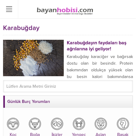
Karabuğday
Karabuğdayın faydaları baş
ağrılarına iyi geliyor!
Karabuğday karaciğer ve bağırsak
dostu olan bir besindir. Protein
bakımından oldukça yüksek olan
bu besin kalori bakımındansa
oldukça düşüktür ...
Günlük Burç Yorumları
Koç
Boğa
İkizler
Yengeç
Aslan
Başak