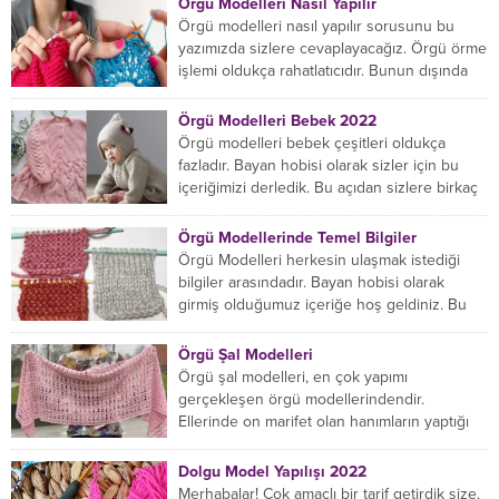
Örgü Modelleri Nasıl Yapılır
Örgü modelleri nasıl yapılır sorusunu bu
yazımızda sizlere cevaplayacağız. Örgü örme
işlemi oldukça rahatlatıcıdır. Bunun dışında
örgü örmede yaratıcı olmak...
Örgü Modelleri Bebek 2022
Örgü modelleri bebek çeşitleri oldukça
fazladır. Bayan hobisi olarak sizler için bu
içeriğimizi derledik. Bu açıdan sizlere birkaç
örnek vereceğiz....
Örgü Modellerinde Temel Bilgiler
Örgü Modelleri herkesin ulaşmak istediği
bilgiler arasındadır. Bayan hobisi olarak
girmiş olduğumuz içeriğe hoş geldiniz. Bu
konuda yeniyseniz, Örgü Modellerinin...
Örgü Şal Modelleri
Örgü şal modelleri, en çok yapımı
gerçekleşen örgü modellerindendir.
Ellerinde on marifet olan hanımların yaptığı
birçok farklı şal modeli mevcuttur....
Dolgu Model Yapılışı 2022
Merhabalar! Çok amaçlı bir tarif getirdik size.