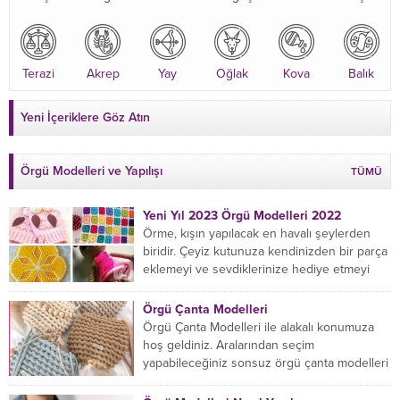
Terazi
Akrep
Yay
Oğlak
Kova
Balık
Yeni İçeriklere Göz Atın
Örgü Modelleri ve Yapılışı
TÜMÜ
Yeni Yıl 2023 Örgü Modelleri 2022
Örme, kışın yapılacak en havalı şeylerden
biridir. Çeyiz kutunuza kendinizden bir parça
eklemeyi ve sevdiklerinize hediye etmeyi
öğrenmeye yeni başlıyorsanız...
Örgü Çanta Modelleri
Örgü Çanta Modelleri ile alakalı konumuza
hoş geldiniz. Aralarından seçim
yapabileceğiniz sonsuz örgü çanta modelleri
var ama hangisinin size uygun...