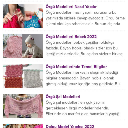
Örgü Modelleri Nasıl Yapılır
Örgü modelleri nasıl yapılır sorusunu bu
yazımızda sizlere cevaplayacağız. Örgü örme
işlemi oldukça rahatlatıcıdır. Bunun dışında
örgü örmede yaratıcı olmak...
Örgü Modelleri Bebek 2022
Örgü modelleri bebek çeşitleri oldukça
fazladır. Bayan hobisi olarak sizler için bu
içeriğimizi derledik. Bu açıdan sizlere birkaç
örnek vereceğiz....
Örgü Modellerinde Temel Bilgiler
Örgü Modelleri herkesin ulaşmak istediği
bilgiler arasındadır. Bayan hobisi olarak
girmiş olduğumuz içeriğe hoş geldiniz. Bu
konuda yeniyseniz, Örgü Modellerinin...
Örgü Şal Modelleri
Örgü şal modelleri, en çok yapımı
gerçekleşen örgü modellerindendir.
Ellerinde on marifet olan hanımların yaptığı
birçok farklı şal modeli mevcuttur....
Dolgu Model Yapılışı 2022