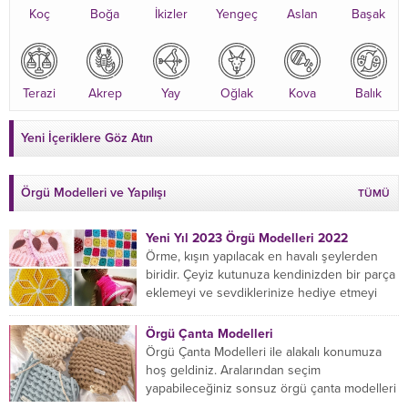
Koç
Boğa
İkizler
Yengeç
Aslan
Başak
Terazi
Akrep
Yay
Oğlak
Kova
Balık
Yeni İçeriklere Göz Atın
Örgü Modelleri ve Yapılışı
TÜMÜ
Yeni Yıl 2023 Örgü Modelleri 2022
Örme, kışın yapılacak en havalı şeylerden
biridir. Çeyiz kutunuza kendinizden bir parça
eklemeyi ve sevdiklerinize hediye etmeyi
öğrenmeye yeni başlıyorsanız...
Örgü Çanta Modelleri
Örgü Çanta Modelleri ile alakalı konumuza
hoş geldiniz. Aralarından seçim
yapabileceğiniz sonsuz örgü çanta modelleri
var ama hangisinin size uygun...