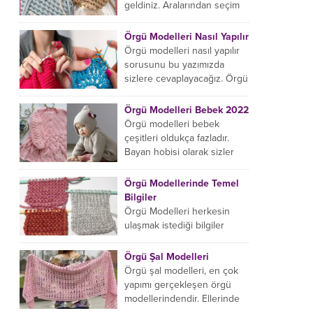
başlıyorsanız...
geldiniz. Aralarından seçim
yapabileceğiniz sonsuz örgü
çanta modelleri var ama
Örgü Modelleri Nasıl Yapılır
hangisinin size uygun...
Örgü modelleri nasıl yapılır
sorusunu bu yazımızda
sizlere cevaplayacağız. Örgü
örme işlemi oldukça
rahatlatıcıdır. Bunun dışında
Örgü Modelleri Bebek 2022
örgü örmede yaratıcı olmak...
Örgü modelleri bebek
çeşitleri oldukça fazladır.
Bayan hobisi olarak sizler
için bu içeriğimizi derledik.
Bu açıdan sizlere birkaç
Örgü Modellerinde Temel
örnek vereceğiz....
Bilgiler
Örgü Modelleri herkesin
ulaşmak istediği bilgiler
arasındadır. Bayan hobisi
olarak girmiş olduğumuz
Örgü Şal Modelleri
içeriğe hoş geldiniz. Bu
Örgü şal modelleri, en çok
konuda yeniyseniz, Örgü
yapımı gerçekleşen örgü
Modellerinin...
modellerindendir. Ellerinde
on marifet olan hanımların