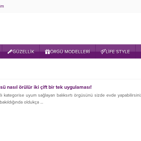
şim
GÜZELLİK
ÖRGÜ MODELLERİ
LİFE STYLE
sü nasıl örülür iki çift bir tek uygulaması!
lı kategorise uyum sağlayan balıksırtı örgüsünü sizde evde yapabilirsini
akıldığında oldukça ...