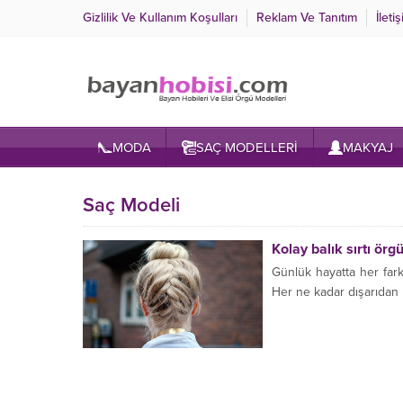
Gizlilik Ve Kullanım Koşulları
Reklam Ve Tanıtım
İleti
MODA
SAÇ MODELLERİ
MAKYAJ
Saç Modeli
Kolay balık sırtı örgü
Günlük hayatta her fark
Her ne kadar dışarıdan b