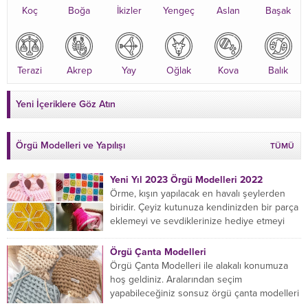
Koç
Boğa
İkizler
Yengeç
Aslan
Başak
Terazi
Akrep
Yay
Oğlak
Kova
Balık
Yeni İçeriklere Göz Atın
Örgü Modelleri ve Yapılışı
TÜMÜ
Yeni Yıl 2023 Örgü Modelleri 2022
Örme, kışın yapılacak en havalı şeylerden
biridir. Çeyiz kutunuza kendinizden bir parça
eklemeyi ve sevdiklerinize hediye etmeyi
öğrenmeye yeni başlıyorsanız...
Örgü Çanta Modelleri
Örgü Çanta Modelleri ile alakalı konumuza
hoş geldiniz. Aralarından seçim
yapabileceğiniz sonsuz örgü çanta modelleri
var ama hangisinin size uygun...