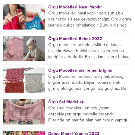
Örgü Modelleri Nasıl Yapılır
Örgü modelleri nasıl yapılır sorusunu bu
yazımızda sizlere cevaplayacağız. Örgü örme
işlemi oldukça rahatlatıcıdır. Bunun dışında
örgü örmede yaratıcı olmak...
Örgü Modelleri Bebek 2022
Örgü modelleri bebek çeşitleri oldukça
fazladır. Bayan hobisi olarak sizler için bu
içeriğimizi derledik. Bu açıdan sizlere birkaç
örnek vereceğiz....
Örgü Modellerinde Temel Bilgiler
Örgü Modelleri herkesin ulaşmak istediği
bilgiler arasındadır. Bayan hobisi olarak
girmiş olduğumuz içeriğe hoş geldiniz. Bu
konuda yeniyseniz, Örgü Modellerinin...
Örgü Şal Modelleri
Örgü şal modelleri, en çok yapımı
gerçekleşen örgü modellerindendir.
Ellerinde on marifet olan hanımların yaptığı
birçok farklı şal modeli mevcuttur....
Dolgu Model Yapılışı 2022