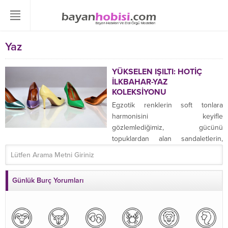
Yaz
YÜKSELEN IŞILTI: HOTİÇ
İLKBAHAR-YAZ
KOLEKSİYONU
Egzotik renklerin soft tonlara
harmonisini keyifle
gözlemlediğimiz, gücünü
topuklardan alan sandaletlerin,
terliklerin ışıltılı duruşları ile ...
Günlük Burç Yorumları