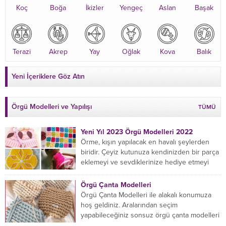
Koç
Boğa
İkizler
Yengeç
Aslan
Başak
Terazi
Akrep
Yay
Oğlak
Kova
Balık
Yeni İçeriklere Göz Atın
Örgü Modelleri ve Yapılışı
TÜMÜ
Yeni Yıl 2023 Örgü Modelleri 2022
Örme, kışın yapılacak en havalı şeylerden
biridir. Çeyiz kutunuza kendinizden bir parça
eklemeyi ve sevdiklerinize hediye etmeyi
öğrenmeye yeni başlıyorsanız...
Örgü Çanta Modelleri
Örgü Çanta Modelleri ile alakalı konumuza
hoş geldiniz. Aralarından seçim
yapabileceğiniz sonsuz örgü çanta modelleri
var ama hangisinin size uygun...