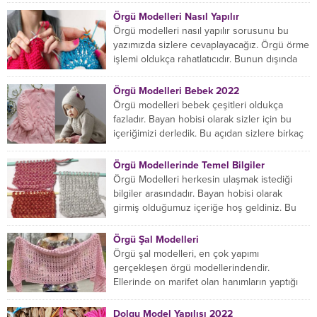
Örgü Modelleri Nasıl Yapılır
Örgü modelleri nasıl yapılır sorusunu bu
yazımızda sizlere cevaplayacağız. Örgü örme
işlemi oldukça rahatlatıcıdır. Bunun dışında
örgü örmede yaratıcı olmak...
Örgü Modelleri Bebek 2022
Örgü modelleri bebek çeşitleri oldukça
fazladır. Bayan hobisi olarak sizler için bu
içeriğimizi derledik. Bu açıdan sizlere birkaç
örnek vereceğiz....
Örgü Modellerinde Temel Bilgiler
Örgü Modelleri herkesin ulaşmak istediği
bilgiler arasındadır. Bayan hobisi olarak
girmiş olduğumuz içeriğe hoş geldiniz. Bu
konuda yeniyseniz, Örgü Modellerinin...
Örgü Şal Modelleri
Örgü şal modelleri, en çok yapımı
gerçekleşen örgü modellerindendir.
Ellerinde on marifet olan hanımların yaptığı
birçok farklı şal modeli mevcuttur....
Dolgu Model Yapılışı 2022