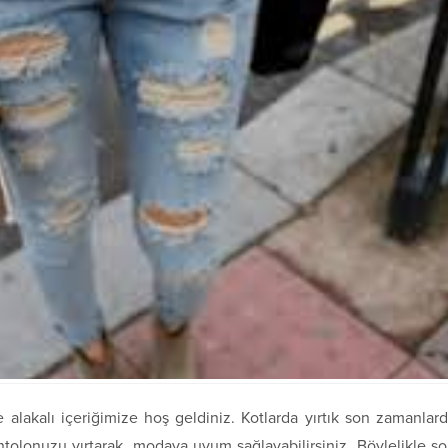
le alakalı içeriğimize hoş geldiniz. Kotlarda yırtık son zamanlar
ntolonuzu yırtarak, modaya uyum sağlayabilirsiniz. Böylelikle s