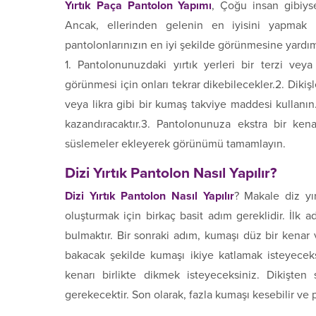
Yırtık Paça Pantolon Yapımı
, Çoğu insan gibiyse
Ancak, ellerinden gelenin en iyisini yapmak is
pantolonlarınızın en iyi şekilde görünmesine yardım
1. Pantolonunuzdaki yırtık yerleri bir terzi veya
görünmesi için onları tekrar dikebilecekler.2. Di
veya likra gibi bir kumaş takviye maddesi kullanı
kazandıracaktır.3. Pantolonunuza ekstra bir ken
süslemeler ekleyerek görünümü tamamlayın.
Dizi Yırtık Pantolon Nasıl Yapılır?
Dizi Yırtık Pantolon Nasıl Yapılır
? Makale diz yır
oluşturmak için birkaç basit adım gereklidir. İlk
bulmaktır. Bir sonraki adım, kumaşı düz bir kenar
bakacak şekilde kumaşı ikiye katlamak isteyeceksi
kenarı birlikte dikmek isteyeceksiniz. Dikişte
gerekecektir. Son olarak, fazla kumaşı kesebilir ve p