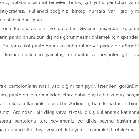
niz, dolabınızda muhtemelen birkaç çift yırtık pantolon vardı
tiyorsanız, kullanabileceğiniz birkaç numara var. İşte yırt
cı olacak dört ipucu.
 terzi kullanarak alın ve düzeltin. Giysinin dışarıdan kusurs
kişlerin pantolonunuzun dışında görünmesini önlemek için spande
n. Bu, yırtık kot pantolonunuza daha rafine ve parlak bir görün
ar kazandırmak için yamalar, fermuarlar ve perçinler gibi ba
tık pantolonların nasıl yapıldığını tartışıyor. İstenilen görünü
 adım, pantolon bedeninizden biraz daha büyük bir kumaş parça
 ve makas kullanarak kesmektir. Ardından, ham kenarları birbiri
niz. Ardından, bir dikiş veya zikzak dikiş kullanarak katlanm
n sonra pantolonu ters çevirmeniz ve dikiş payına bastırman
antolonun altını biye veya etek boyu ile kıvırarak bitirebilirsiniz.