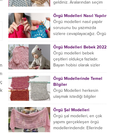
başlıyorsanız...
geldiniz. Aralarından seçim
yapabileceğiniz sonsuz örgü
çanta modelleri var ama
Örgü Modelleri Nasıl Yapılır
hangisinin size uygun...
Örgü modelleri nasıl yapılır
sorusunu bu yazımızda
sizlere cevaplayacağız. Örgü
örme işlemi oldukça
rahatlatıcıdır. Bunun dışında
Örgü Modelleri Bebek 2022
örgü örmede yaratıcı olmak...
Örgü modelleri bebek
çeşitleri oldukça fazladır.
un
Bayan hobisi olarak sizler
için bu içeriğimizi derledik.
rı
Bu açıdan sizlere birkaç
Örgü Modellerinde Temel
iç
örnek vereceğiz....
Bilgiler
ok
Örgü Modelleri herkesin
ulaşmak istediği bilgiler
arasındadır. Bayan hobisi
olarak girmiş olduğumuz
Örgü Şal Modelleri
içeriğe hoş geldiniz. Bu
Örgü şal modelleri, en çok
konuda yeniyseniz, Örgü
yapımı gerçekleşen örgü
Modellerinin...
modellerindendir. Ellerinde
on marifet olan hanımların