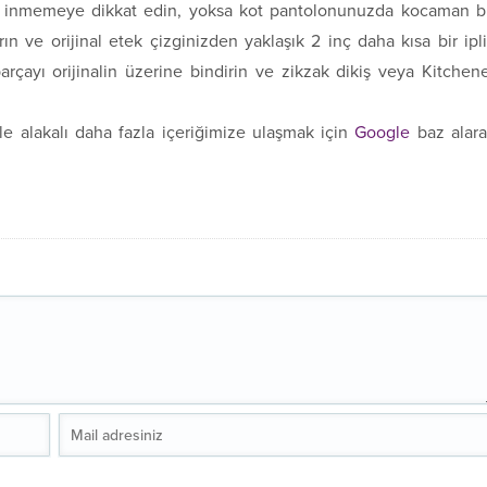
ne inmemeye dikkat edin, yoksa kot pantolonunuzda kocaman b
arın ve orijinal etek çizginizden yaklaşık 2 inç daha kısa bir ipl
parçayı orijinalin üzerine bindirin ve zikzak dikiş veya Kitchen
e alakalı daha fazla içeriğimize ulaşmak için
Google
baz alar