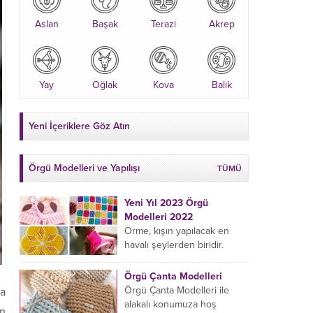
Aslan
Başak
Terazi
Akrep
Yay
Oğlak
Kova
Balık
Yeni İçeriklere Göz Atın
Örgü Modelleri ve Yapılışı
TÜMÜ
Yeni Yıl 2023 Örgü
Modelleri 2022
Örme, kışın yapılacak en
havalı şeylerden biridir.
Çeyiz kutunuza kendinizden
bir parça eklemeyi ve
Örgü Çanta Modelleri
sevdiklerinize hediye etmeyi
Örgü Çanta Modelleri ile
da
öğrenmeye yeni
alakalı konumuza hoş
on