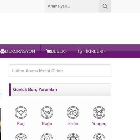
DEKORASYON
BEBEK
İŞ FİKİRLERİ
Günlük Burç Yorumları
Koç
Boğa
İkizler
Yengeç