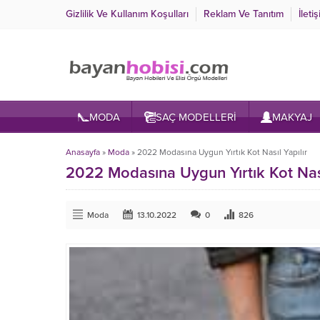
Gizlilik Ve Kullanım Koşulları
Reklam Ve Tanıtım
İleti
MODA
SAÇ MODELLERİ
MAKYAJ
Anasayfa
»
Moda
»
2022 Modasına Uygun Yırtık Kot Nasıl Yapılır
2022 Modasına Uygun Yırtık Kot Nası
Moda
13.10.2022
0
826