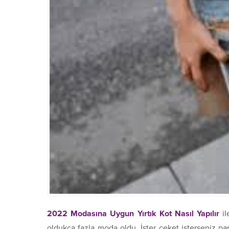
2022 Modasına Uygun Yırtık Kot Nasıl Yapılır
i
oldukça fazla moda oldu. İster ceket isterseniz pa