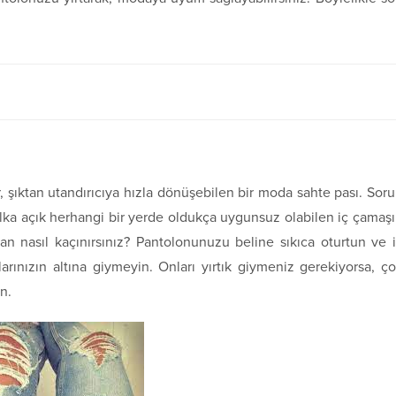
ar, şıktan utandırıcıya hızla dönüşebilen bir moda sahte pası. Sor
halka açık herhangi bir yerde oldukça uygunsuz olabilen iç çamaşı
an nasıl kaçınırsınız? Pantolonunuzu beline sıkıca oturtun ve 
larınızın altına giymeyin. Onları yırtık giymeniz gerekiyorsa, ç
n.