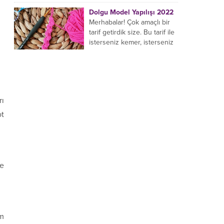
yaptığı birçok farklı şal
Dolgu Model Yapılışı 2022
modeli mevcuttur....
Merhabalar! Çok amaçlı bir
tarif getirdik size. Bu tarif ile
isterseniz kemer, isterseniz
bileklik, isterseniz çanta sapı
yapabilirsiniz. Hemen
örmeye...
rı
ot
ye
am