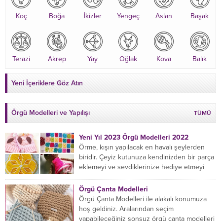
Koç
Boğa
İkizler
Yengeç
Aslan
Başak
Terazi
Akrep
Yay
Oğlak
Kova
Balık
Yeni İçeriklere Göz Atın
Örgü Modelleri ve Yapılışı
TÜMÜ
Yeni Yıl 2023 Örgü Modelleri 2022
Örme, kışın yapılacak en havalı şeylerden
biridir. Çeyiz kutunuza kendinizden bir parça
eklemeyi ve sevdiklerinize hediye etmeyi
öğrenmeye yeni başlıyorsanız...
Örgü Çanta Modelleri
Örgü Çanta Modelleri ile alakalı konumuza
hoş geldiniz. Aralarından seçim
yapabileceğiniz sonsuz örgü çanta modelleri