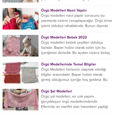
var ama hangisinin size uygun...
Örgü Modelleri Nasıl Yapılır
Örgü modelleri nasıl yapılır sorusunu bu
yazımızda sizlere cevaplayacağız. Örgü örme
işlemi oldukça rahatlatıcıdır. Bunun dışında
örgü örmede yaratıcı olmak...
Örgü Modelleri Bebek 2022
Örgü modelleri bebek çeşitleri oldukça
fazladır. Bayan hobisi olarak sizler için bu
içeriğimizi derledik. Bu açıdan sizlere birkaç
örnek vereceğiz....
Örgü Modellerinde Temel Bilgiler
Örgü Modelleri herkesin ulaşmak istediği
bilgiler arasındadır. Bayan hobisi olarak
girmiş olduğumuz içeriğe hoş geldiniz. Bu
konuda yeniyseniz, Örgü Modellerinin...
Örgü Şal Modelleri
Örgü şal modelleri, en çok yapımı
gerçekleşen örgü modellerindendir.
Ellerinde on marifet olan hanımların yaptığı
birçok farklı şal modeli mevcuttur....