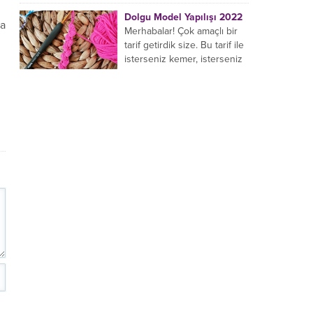
yaptığı birçok farklı şal
Dolgu Model Yapılışı 2022
ya
modeli mevcuttur....
Merhabalar! Çok amaçlı bir
tarif getirdik size. Bu tarif ile
isterseniz kemer, isterseniz
bileklik, isterseniz çanta sapı
yapabilirsiniz. Hemen
örmeye...