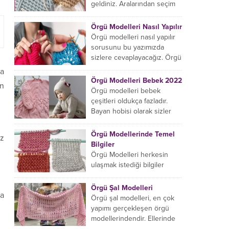
başlıyorsanız...
geldiniz. Aralarından seçim
yapabileceğiniz sonsuz örgü
çanta modelleri var ama
Örgü Modelleri Nasıl Yapılır
hangisinin size uygun...
Örgü modelleri nasıl yapılır
sorusunu bu yazımızda
sizlere cevaplayacağız. Örgü
örme işlemi oldukça
da
rahatlatıcıdır. Bunun dışında
Örgü Modelleri Bebek 2022
un
örgü örmede yaratıcı olmak...
Örgü modelleri bebek
çeşitleri oldukça fazladır.
Bayan hobisi olarak sizler
için bu içeriğimizi derledik.
Bu açıdan sizlere birkaç
Örgü Modellerinde Temel
ız
örnek vereceğiz....
Bilgiler
Örgü Modelleri herkesin
ulaşmak istediği bilgiler
arasındadır. Bayan hobisi
olarak girmiş olduğumuz
Örgü Şal Modelleri
da
içeriğe hoş geldiniz. Bu
Örgü şal modelleri, en çok
konuda yeniyseniz, Örgü
yapımı gerçekleşen örgü
Modellerinin...
modellerindendir. Ellerinde
on marifet olan hanımların