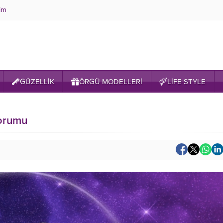
şim
GÜZELLİK
ÖRGÜ MODELLERİ
LİFE STYLE
orumu