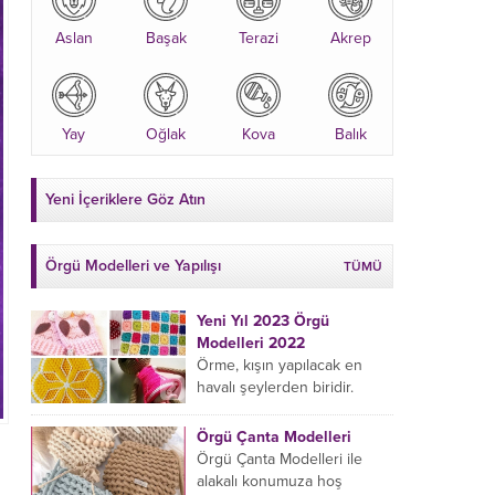
Aslan
Başak
Terazi
Akrep
Yay
Oğlak
Kova
Balık
Yeni İçeriklere Göz Atın
Örgü Modelleri ve Yapılışı
TÜMÜ
Yeni Yıl 2023 Örgü
Modelleri 2022
Örme, kışın yapılacak en
havalı şeylerden biridir.
Çeyiz kutunuza kendinizden
bir parça eklemeyi ve
Örgü Çanta Modelleri
sevdiklerinize hediye etmeyi
Örgü Çanta Modelleri ile
öğrenmeye yeni
alakalı konumuza hoş