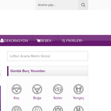
DEKORASYON
BEBEK
İŞ FİKİRLERİ
Günlük Burç Yorumları
Koç
Boğa
İkizler
Yengeç