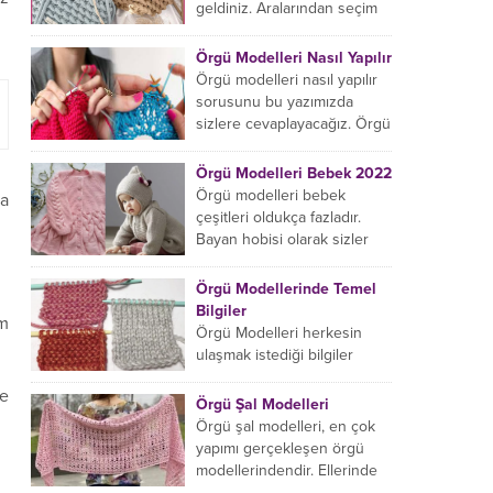
başlıyorsanız...
geldiniz. Aralarından seçim
yapabileceğiniz sonsuz örgü
çanta modelleri var ama
Örgü Modelleri Nasıl Yapılır
hangisinin size uygun...
Örgü modelleri nasıl yapılır
sorusunu bu yazımızda
sizlere cevaplayacağız. Örgü
örme işlemi oldukça
rahatlatıcıdır. Bunun dışında
Örgü Modelleri Bebek 2022
örgü örmede yaratıcı olmak...
Örgü modelleri bebek
da
çeşitleri oldukça fazladır.
Bayan hobisi olarak sizler
için bu içeriğimizi derledik.
Bu açıdan sizlere birkaç
Örgü Modellerinde Temel
örnek vereceğiz....
Bilgiler
am
Örgü Modelleri herkesin
.
ulaşmak istediği bilgiler
arasındadır. Bayan hobisi
e
olarak girmiş olduğumuz
Örgü Şal Modelleri
içeriğe hoş geldiniz. Bu
Örgü şal modelleri, en çok
konuda yeniyseniz, Örgü
yapımı gerçekleşen örgü
Modellerinin...
modellerindendir. Ellerinde
on marifet olan hanımların