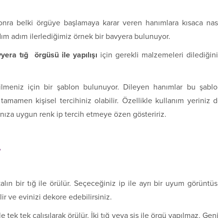
onra belki örgüye başlamaya karar veren hanımlara kısaca nas
dım adım ilerlediğimiz örnek bir bavyera bulunuyor.
yera tığ örgüsü ile yapılışı
için gerekli malzemeleri dilediğin
lmeniz için bir şablon bulunuyor. Dileyen hanımlar bu şabl
 tamamen kişisel tercihiniz olabilir. Özellikle kullanım yeriniz 
anıza uygun renk ip tercih etmeye özen gösteririz.
?
lın bir tığ ile örülür. Seçeceğiniz ip ile ayrı bir uyum görüntü
r ve evinizi dekore edebilirsiniz.
 tek tek çalışılarak örülür. İki tığ veya şiş ile örgü yapılmaz. Gen