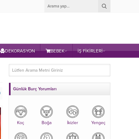
DEKORASYON
BEBEK
İŞ FİKİRLERİ
Günlük Burç Yorumları
Koç
Boğa
İkizler
Yengeç