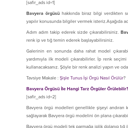
[safir_ads id=1]
Bavyera örgüsü
hakkında biraz bilgi verdikten s
yapılır konusunda bilgiler vermek isteriz.Aşağıda a
Adım adım takip ederek sizde çıkarabilirsiniz.
Bav
renk ip ve tığ temin ederek başlayabilirsiniz.
Galerinin en sonunda daha rahat model çıkarabi
yardımıyla ilk modeli çıkarabilirler. İp renk seçimi
kullanacaksanız. Şöyle bir renk analizi yapın ve od
Tavsiye Makale :
Şişle Tunus İşi Örgü Nasıl Örülür
?
Bavyera Örgüsü İle Hangi Tarz Örgüler Örülebilir
[safir_ads id=2]
Bavyera örgü modelleri genellikle şişeyi andıran ka
sağlayarak Bavyera örgü modelini ön plana çıkarabili
Bavyera örgü modeli tek parmağa iplik dolanıp tığ ile