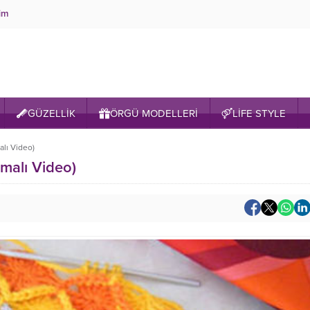
şim
GÜZELLİK
ÖRGÜ MODELLERİ
LİFE STYLE
alı Video)
amalı Video)