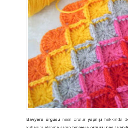
Bavyera örgüsü
nasıl örülür
yapılışı
hakkında det
kullanım alanına sahip
bavyera örgüsü nasıl yapılı