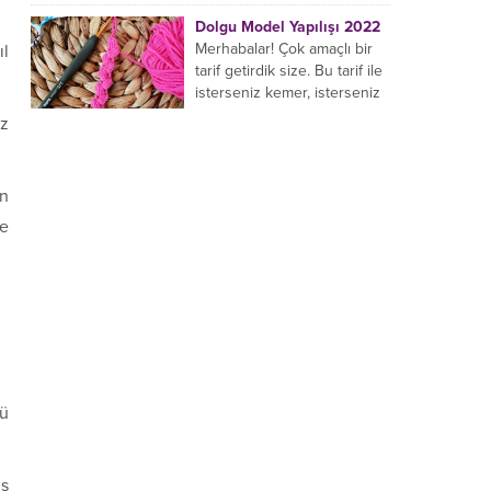
yaptığı birçok farklı şal
Dolgu Model Yapılışı 2022
modeli mevcuttur....
Merhabalar! Çok amaçlı bir
ıl
tarif getirdik size. Bu tarif ile
isterseniz kemer, isterseniz
bileklik, isterseniz çanta sapı
iz
yapabilirsiniz. Hemen
örmeye...
on
de
sü
iş