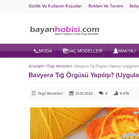
Gizlilik Ve Kullanım Koşulları
Reklam Ve Tanıtım
İleti
MODA
SAÇ MODELLERİ
MAKYAJ
Anasayfa
»
Örgü Modelleri
»
Bavyera Tığ Örgüsü Yapılışı? (Uygulam
Bavyera Tığ Örgüsü Yapılışı? (Uygul
Örgü Modelleri
31.01.2022
0
4.476