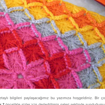
aylı bilgileri paylaşacağımız bu yazımıza hoşgeldiniz. Bir ç
r ?
öncelikle sizler için derlediğimin galeri şeklinde sunduğum