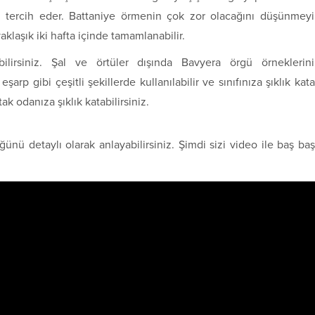
i tercih eder. Battaniye örmenin çok zor olacağını düşünmey
klaşık iki hafta içinde tamamlanabilir.
lirsiniz. Şal ve örtüler dışında Bavyera örgü örneklerin
eşarp gibi çeşitli şekillerde kullanılabilir ve sınıfınıza şıklık kata
 odanıza şıklık katabilirsiniz.
ünü detaylı olarak anlayabilirsiniz. Şimdi sizi video ile baş ba