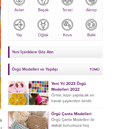
Aslan
Başak
Terazi
Akrep
Yay
Oğlak
Kova
Balık
Yeni İçeriklere Göz Atın
Örgü Modelleri ve Yapılışı
TÜMÜ
Yeni Yıl 2023 Örgü
Modelleri 2022
Örme, kışın yapılacak en
havalı şeylerden biridir.
Çeyiz kutunuza kendinizden
bir parça eklemeyi ve
Örgü Çanta Modelleri
sevdiklerinize hediye etmeyi
Örgü Çanta Modelleri ile
ok
öğrenmeye yeni
alakalı konumuza hoş
uz