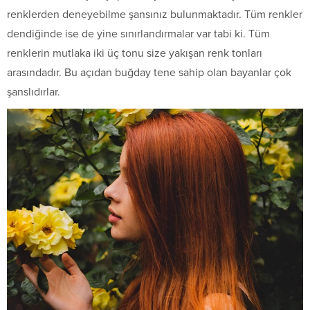
renklerden deneyebilme şansınız bulunmaktadır. Tüm renkler
dendiğinde ise de yine sınırlandırmalar var tabi ki. Tüm
renklerin mutlaka iki üç tonu size yakışan renk tonları
arasındadır. Bu açıdan buğday tene sahip olan bayanlar çok
şanslıdırlar.