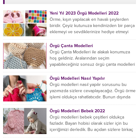
Yeni Yıl 2023 Örgü Modelleri 2022
Örme, kışın yapılacak en havalı şeylerden
biridir. Çeyiz kutunuza kendinizden bir parça
eklemeyi ve sevdiklerinize hediye etmeyi
öğrenmeye yeni başlıyorsanız...
Örgü Çanta Modelleri
Örgü Çanta Modelleri ile alakalı konumuza
hoş geldiniz. Aralarından seçim
yapabileceğiniz sonsuz örgü çanta modelleri
var ama hangisinin size uygun...
Örgü Modelleri Nasıl Yapılır
Örgü modelleri nasıl yapılır sorusunu bu
yazımızda sizlere cevaplayacağız. Örgü örme
işlemi oldukça rahatlatıcıdır. Bunun dışında
örgü örmede yaratıcı olmak...
Örgü Modelleri Bebek 2022
Örgü modelleri bebek çeşitleri oldukça
fazladır. Bayan hobisi olarak sizler için bu
içeriğimizi derledik. Bu açıdan sizlere birkaç
örnek vereceğiz....