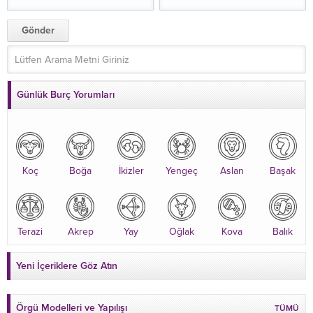
Günlük Burç Yorumları
Koç
Boğa
İkizler
Yengeç
Aslan
Başak
Terazi
Akrep
Yay
Oğlak
Kova
Balık
Yeni İçeriklere Göz Atın
Örgü Modelleri ve Yapılışı
TÜMÜ