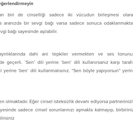
değerlendirmeyin
an biri de cinselliği sadece iki vücudun birleşmesi olar
a aranızda bir sevgi bağı varsa sadece sonuca odaklanmakt
vgi bağı sayesinde aşılabilir.
 ayrılıklarında dahi ani tepkiler vermekten ve ses tonun
 geçerli. ‘Sen’ dili yerine ‘ben’ dili kullanırsanız karşı taraf
i yerine ‘ben’ dili kullanmalısınız. “Sen böyle yapıyorsun” yeri
en olmaktadır. Eğer cinsel isteksizlik devam ediyorsa partneriniz
sayesinde sadece cinsel sorunlarınızı aşmakla kalmayıp, birbirini
lirsiniz