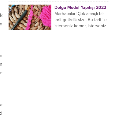
yaptığı birçok farklı şal
Dolgu Model Yapılışı 2022
modeli mevcuttur....
Merhabalar! Çok amaçlı bir
ak
tarif getirdik size. Bu tarif ile
an
isterseniz kemer, isterseniz
bileklik, isterseniz çanta sapı
yapabilirsiniz. Hemen
örmeye...
un
ın
ne
le
zi