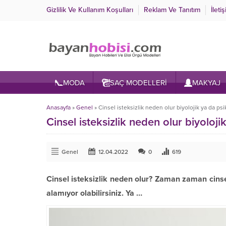
Gizlilik Ve Kullanım Koşulları
Reklam Ve Tanıtım
İleti
MODA
SAÇ MODELLERİ
MAKYAJ
Anasayfa
»
Genel
»
Cinsel isteksizlik neden olur biyolojik ya da psiko
Cinsel isteksizlik neden olur biyolojik
Genel
12.04.2022
0
619
Cinsel isteksizlik neden olur? Zaman zaman cinsel 
alamıyor olabilirsiniz. Ya …