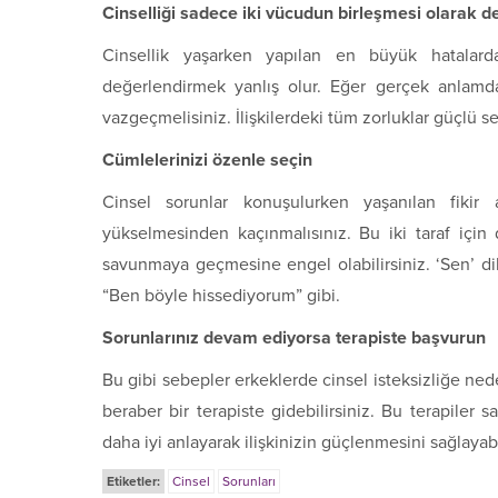
Cinselliği sadece iki vücudun birleşmesi olarak 
Cinsellik yaşarken yapılan en büyük hatalard
değerlendirmek yanlış olur. Eğer gerçek anlamd
vazgeçmelisiniz. İlişkilerdeki tüm zorluklar güçlü se
Cümlelerinizi özenle seçin
Cinsel sorunlar konuşulurken yaşanılan fikir
yükselmesinden kaçınmalısınız. Bu iki taraf için de
savunmaya geçmesine engel olabilirsiniz. ‘Sen’ dil
“Ben böyle hissediyorum” gibi.
Sorunlarınız devam ediyorsa terapiste başvurun
Bu gibi sebepler erkeklerde cinsel isteksizliğe ned
beraber bir terapiste gidebilirsiniz. Bu terapiler 
daha iyi anlayarak ilişkinizin güçlenmesini sağlayabi
Etiketler:
Cinsel
Sorunları