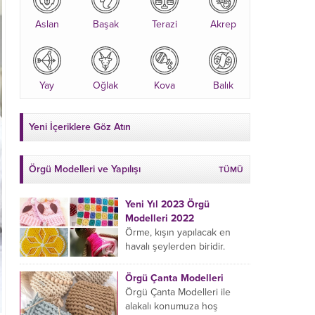
Aslan
Başak
Terazi
Akrep
Yay
Oğlak
Kova
Balık
Yeni İçeriklere Göz Atın
Örgü Modelleri ve Yapılışı
TÜMÜ
Yeni Yıl 2023 Örgü
Modelleri 2022
Örme, kışın yapılacak en
havalı şeylerden biridir.
Çeyiz kutunuza kendinizden
bir parça eklemeyi ve
Örgü Çanta Modelleri
sevdiklerinize hediye etmeyi
Örgü Çanta Modelleri ile
öğrenmeye yeni
alakalı konumuza hoş