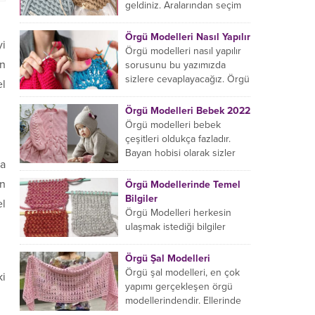
başlıyorsanız...
geldiniz. Aralarından seçim
yapabileceğiniz sonsuz örgü
çanta modelleri var ama
Örgü Modelleri Nasıl Yapılır
yi
hangisinin size uygun...
Örgü modelleri nasıl yapılır
ın
sorusunu bu yazımızda
sizlere cevaplayacağız. Örgü
el
örme işlemi oldukça
rahatlatıcıdır. Bunun dışında
Örgü Modelleri Bebek 2022
örgü örmede yaratıcı olmak...
Örgü modelleri bebek
çeşitleri oldukça fazladır.
Bayan hobisi olarak sizler
la
için bu içeriğimizi derledik.
Bu açıdan sizlere birkaç
ın
Örgü Modellerinde Temel
örnek vereceğiz....
Bilgiler
el
Örgü Modelleri herkesin
ulaşmak istediği bilgiler
arasındadır. Bayan hobisi
olarak girmiş olduğumuz
Örgü Şal Modelleri
içeriğe hoş geldiniz. Bu
Örgü şal modelleri, en çok
ki
konuda yeniyseniz, Örgü
yapımı gerçekleşen örgü
Modellerinin...
modellerindendir. Ellerinde
on marifet olan hanımların