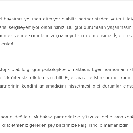
hayatınız yolunda gitmiyor olabilir, partnerinizden yeterli ilgi
mansı sergileyemiyor olabilirsiniz. Bu gibi durumların yaşanmasın
rtmek yerine sorunlarınızı çözmeyi tercih etmelisiniz. İşte cins
lenler!
lojik olabildiği gibi psikolojikte olmaktadır. Eğer hormonlarınız
faktörler sizi etkilemiş olabilir.Eşler arası iletişim sorunu, kadın
nerinin kendini anlamadığını hissetmesi gibi durumlar cins
r sorun değildir. Muhakak partnerinizle yüzyüze gelip aranızda
 dikkat etmeniz gereken şey birbirinize karşı kırıcı olmamanızdır.