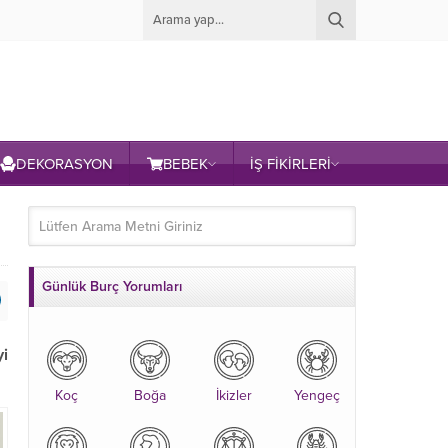
DEKORASYON
BEBEK
İŞ FİKİRLERİ
Günlük Burç Yorumları
yi
Koç
Boğa
İkizler
Yengeç