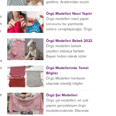
başlıyorsanız...
geldiniz. Aralarından seçim
yapabileceğiniz sonsuz örgü
çanta modelleri var ama
Örgü Modelleri Nasıl Yapılır
an
hangisinin size uygun...
Örgü modelleri nasıl yapılır
in
sorusunu bu yazımızda
sizlere cevaplayacağız. Örgü
r.
örme işlemi oldukça
rahatlatıcıdır. Bunun dışında
Örgü Modelleri Bebek 2022
örgü örmede yaratıcı olmak...
Örgü modelleri bebek
çeşitleri oldukça fazladır.
Bayan hobisi olarak sizler
da
için bu içeriğimizi derledik.
Bu açıdan sizlere birkaç
ni
Örgü Modellerinde Temel
örnek vereceğiz....
Bilgiler
Örgü Modelleri herkesin
ulaşmak istediği bilgiler
arasındadır. Bayan hobisi
olarak girmiş olduğumuz
de
Örgü Şal Modelleri
içeriğe hoş geldiniz. Bu
Örgü şal modelleri, en çok
konuda yeniyseniz, Örgü
yapımı gerçekleşen örgü
Modellerinin...
modellerindendir. Ellerinde
on marifet olan hanımların