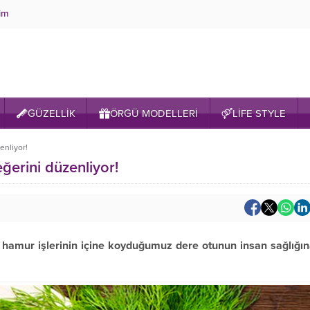
şim
GÜZELLİK
ÖRGÜ MODELLERİ
LİFE STYLE
enliyor!
ğerini düzenliyor!
a hamur işlerinin içine koyduğumuz dere otunun insan sağlığı