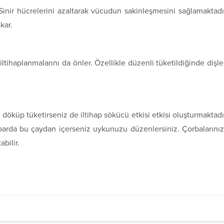
Sinir hücrelerini azaltarak vücudun sakinleşmesini sağlamaktadı
kar.
ltihaplanmalarını da önler. Özellikle düzenli tüketildiğinde dişle
 döküp tüketirseniz de iltihap sökücü etkisi etkisi oluşturmaktadı
barda bu çaydan içerseniz uykunuzu düzenlersiniz. Çorbalarını
bilir.