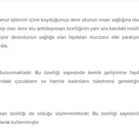
hamur işlerinin içine koyduğumuz dere otunun insan sağlığına ol
p olan dere otu antidepresan özelliğinin yanı sıra kandaki insül
ıyor dereotunun sağlığa olan faydaları mucizevi etki yaratıyo
rdık.
bulunmaktadır. Bu özelliği sayesinde kemik gelişimine fay
ındaki çocukların ve hamile kadınların tüketmesi gerektiği
esan özelliği de olduğu söylenmektedir. Bu özelliği sayesin
arak kullanılmıştır.