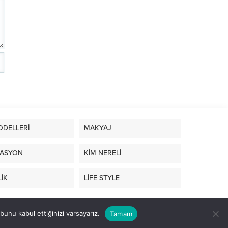
ODELLERİ
MAKYAJ
ASYON
KİM NERELİ
İK
LİFE STYLE
unu kabul ettiğinizi varsayarız.
Tamam