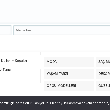
e Kullanım Koşulları
MODA
SAÇ M
e Tanıtım
YAŞAM TARZI
DEKOR
ÖRGÜ MODELLERİ
GÜZELL
emiz için çerezleri kullanıyoruz. Bu siteyi kullanmaya devam ederseniz, b
masa sandalye kiralama
|
Smok