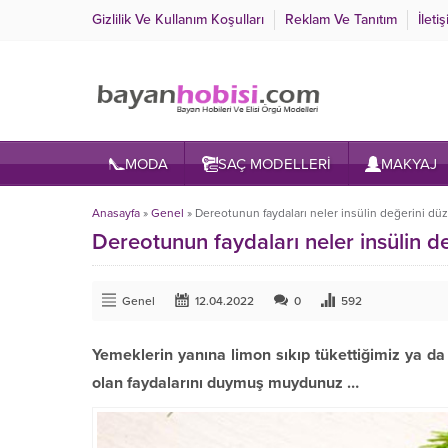
Gizlilik Ve Kullanım Koşulları
Reklam Ve Tanıtım
İleti
MODA
SAÇ MODELLERİ
MAKYAJ
Anasayfa
»
Genel
»
Dereotunun faydaları neler insülin değerini düz
Dereotunun faydaları neler insülin de
Genel
12.04.2022
0
592
Yemeklerin yanına limon sıkıp tükettiğimiz ya d
olan faydalarını duymuş muydunuz …