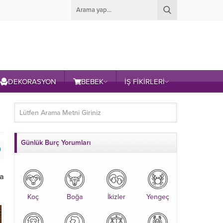
DEKORASYON
BEBEK
İŞ FİKİRLERİ
Günlük Burç Yorumları
na
Koç
Boğa
İkizler
Yengeç