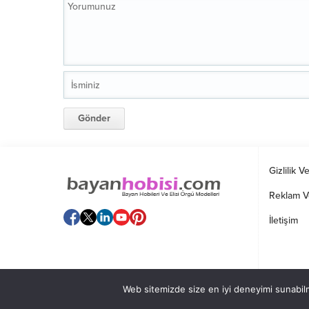
Gizlilik V
Reklam V
İletişim
Web sitemizde size en iyi deneyimi sunabilm