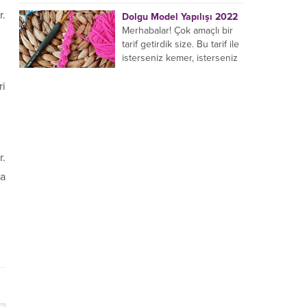
yaptığı birçok farklı şal
r.
Dolgu Model Yapılışı 2022
modeli mevcuttur....
Merhabalar! Çok amaçlı bir
tarif getirdik size. Bu tarif ile
isterseniz kemer, isterseniz
bileklik, isterseniz çanta sapı
yapabilirsiniz. Hemen
ri
örmeye...
r.
za