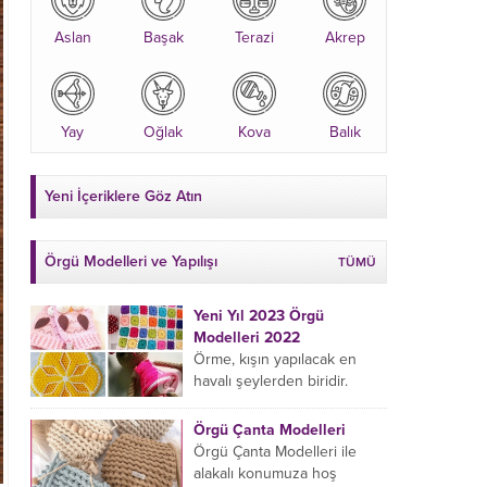
Aslan
Başak
Terazi
Akrep
Yay
Oğlak
Kova
Balık
Yeni İçeriklere Göz Atın
Örgü Modelleri ve Yapılışı
TÜMÜ
Yeni Yıl 2023 Örgü
Modelleri 2022
Örme, kışın yapılacak en
havalı şeylerden biridir.
Çeyiz kutunuza kendinizden
bir parça eklemeyi ve
Örgü Çanta Modelleri
sevdiklerinize hediye etmeyi
Örgü Çanta Modelleri ile
öğrenmeye yeni
alakalı konumuza hoş