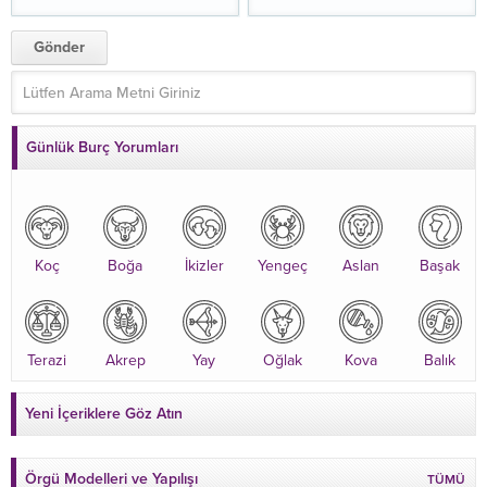
Günlük Burç Yorumları
Koç
Boğa
İkizler
Yengeç
Aslan
Başak
Terazi
Akrep
Yay
Oğlak
Kova
Balık
Yeni İçeriklere Göz Atın
Örgü Modelleri ve Yapılışı
TÜMÜ