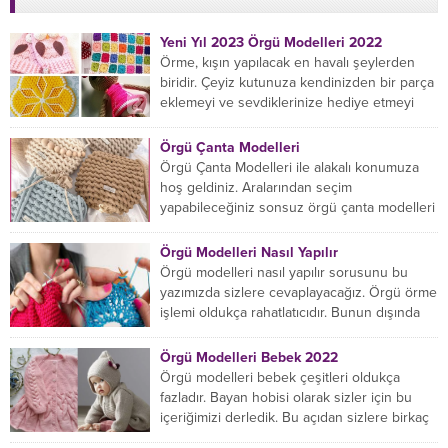
Yeni Yıl 2023 Örgü Modelleri 2022
Örme, kışın yapılacak en havalı şeylerden
biridir. Çeyiz kutunuza kendinizden bir parça
eklemeyi ve sevdiklerinize hediye etmeyi
öğrenmeye yeni başlıyorsanız...
Örgü Çanta Modelleri
Örgü Çanta Modelleri ile alakalı konumuza
hoş geldiniz. Aralarından seçim
yapabileceğiniz sonsuz örgü çanta modelleri
var ama hangisinin size uygun...
Örgü Modelleri Nasıl Yapılır
Örgü modelleri nasıl yapılır sorusunu bu
yazımızda sizlere cevaplayacağız. Örgü örme
işlemi oldukça rahatlatıcıdır. Bunun dışında
örgü örmede yaratıcı olmak...
Örgü Modelleri Bebek 2022
Örgü modelleri bebek çeşitleri oldukça
fazladır. Bayan hobisi olarak sizler için bu
içeriğimizi derledik. Bu açıdan sizlere birkaç
örnek vereceğiz....