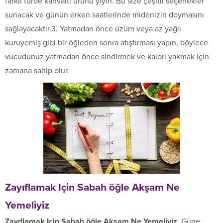
farklı türde kahvaltı ürünü yiyin. Bu size çeşitli seçenekler
sunacak ve günün erken saatlerinde midenizin doymasını
sağlayacaktır.3. Yatmadan önce üzüm veya az yağlı
kuruyemiş gibi bir öğleden sonra atıştırması yapın, böylece
vücudunuz yatmadan önce sindirmek ve kalori yakmak için
zamana sahip olur.
Zayıflamak Için Sabah öğle Akşam Ne
Yemeliyiz
Zayıflamak Için Sabah öğle Akşam Ne Yemeliyiz
, Güne