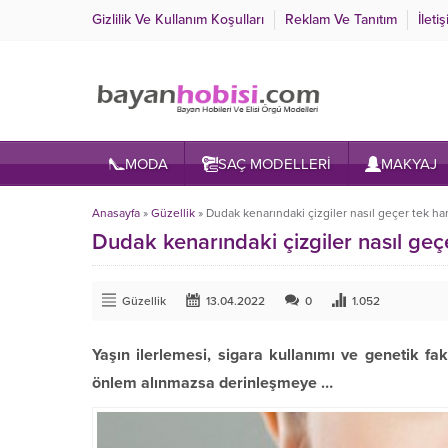
Gizlilik Ve Kullanım Koşulları
Reklam Ve Tanıtım
İleti
MODA
SAÇ MODELLERİ
MAKYAJ
Anasayfa
»
Güzellik
»
Dudak kenarındaki çizgiler nasıl geçer tek ha
Dudak kenarındaki çizgiler nasıl geç
Güzellik
13.04.2022
0
1.052
Yaşın ilerlemesi, sigara kullanımı ve genetik fa
önlem alınmazsa derinleşmeye …