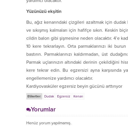
yardımcı olacaktır.
Yüzünüzü ekşitin
Bu, ağız kenarındaki çizgileri azaltmak için dudak b
ve sıkışmış kalmaları için hafifçe sıkın. Keskin bi
cildin balon gibi şişmesine neden olacaktır. 4’e ka
10 kere tekrarlayın. Orta parmaklarınızı iki burun
bastırın. Parmaklarınızı kaldırmadan, üst dudağın
Parmak uçlarınızın altındaki derinin çekildiğini hi
kere tekrar edin. Bu egzersizi ayna karşısında y
engellemenize yardımcı olacaktır.
Kardiyovasküler egzersiz beyin gücünü arttırıyor
Etiketler:
Dudak
Egzersiz
Kenarı
Yorumlar
Henüz yorum yapılmamış.