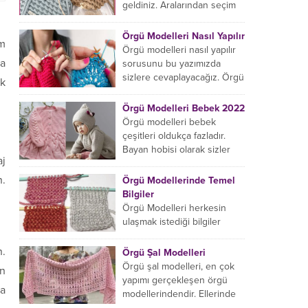
başlıyorsanız...
geldiniz. Aralarından seçim
yapabileceğiniz sonsuz örgü
çanta modelleri var ama
Örgü Modelleri Nasıl Yapılır
em
hangisinin size uygun...
Örgü modelleri nasıl yapılır
ça
sorusunu bu yazımızda
sizlere cevaplayacağız. Örgü
ak
örme işlemi oldukça
rahatlatıcıdır. Bunun dışında
Örgü Modelleri Bebek 2022
örgü örmede yaratıcı olmak...
Örgü modelleri bebek
çeşitleri oldukça fazladır.
Bayan hobisi olarak sizler
aj
için bu içeriğimizi derledik.
Bu açıdan sizlere birkaç
n.
Örgü Modellerinde Temel
örnek vereceğiz....
Bilgiler
Örgü Modelleri herkesin
ulaşmak istediği bilgiler
arasındadır. Bayan hobisi
olarak girmiş olduğumuz
n.
Örgü Şal Modelleri
içeriğe hoş geldiniz. Bu
Örgü şal modelleri, en çok
en
konuda yeniyseniz, Örgü
yapımı gerçekleşen örgü
ya
Modellerinin...
modellerindendir. Ellerinde
on marifet olan hanımların