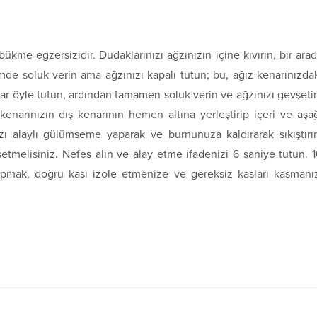
ükme egzersizidir. Dudaklarınızı ağzınızın içine kıvırın, bir ara
çimde soluk verin ama ağzınızı kapalı tutun; bu, ağız kenarınızda
dar öyle tutun, ardından tamamen soluk verin ve ağzınızı gevşeti
 kenarınızın dış kenarının hemen altına yerleştirip içeri ve aşa
ızı alaylı gülümseme yaparak ve burnunuza kaldırarak sıkıştırı
ssetmelisiniz. Nefes alın ve alay etme ifadenizi 6 saniye tutun. 
apmak, doğru kası izole etmenize ve gereksiz kasları kasmanı