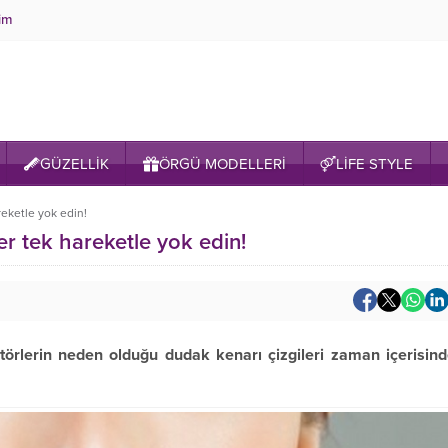
şim
GÜZELLİK
ÖRGÜ MODELLERİ
LİFE STYLE
reketle yok edin!
er tek hareketle yok edin!
ktörlerin neden olduğu dudak kenarı çizgileri zaman içerisin