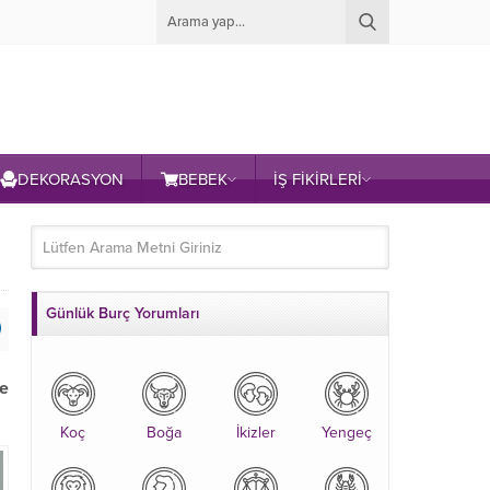
DEKORASYON
BEBEK
İŞ FİKİRLERİ
Günlük Burç Yorumları
de
Koç
Boğa
İkizler
Yengeç