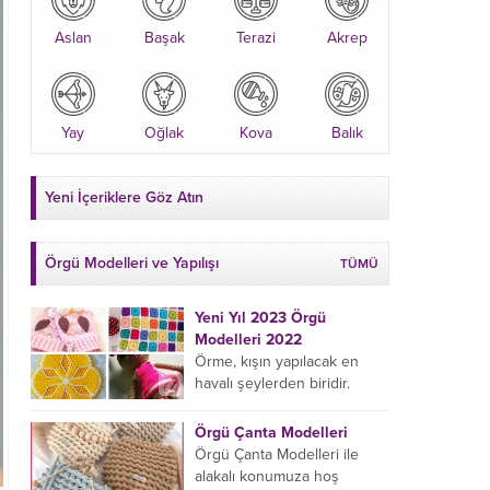
Aslan
Başak
Terazi
Akrep
Yay
Oğlak
Kova
Balık
Yeni İçeriklere Göz Atın
Örgü Modelleri ve Yapılışı
TÜMÜ
Yeni Yıl 2023 Örgü
Modelleri 2022
Örme, kışın yapılacak en
havalı şeylerden biridir.
Çeyiz kutunuza kendinizden
bir parça eklemeyi ve
Örgü Çanta Modelleri
sevdiklerinize hediye etmeyi
Örgü Çanta Modelleri ile
öğrenmeye yeni
alakalı konumuza hoş