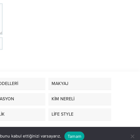
ODELLERİ
MAKYAJ
ASYON
KİM NERELİ
İK
LİFE STYLE
unu kabul ettiğinizi varsayarız.
Tamam