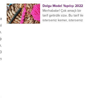
yaptığı birçok farklı şal
Dolgu Model Yapılışı 2022
modeli mevcuttur....
Merhabalar! Çok amaçlı bir
tarif getirdik size. Bu tarif ile
da
isterseniz kemer, isterseniz
bileklik, isterseniz çanta sapı
ki
yapabilirsiniz. Hemen
n.
örmeye...
ğı
n.
10
zı