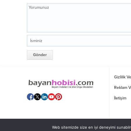
Gizlilik V
Reklam V
İletişim
Web sitemizde size en iyi deneyimi sunabilm