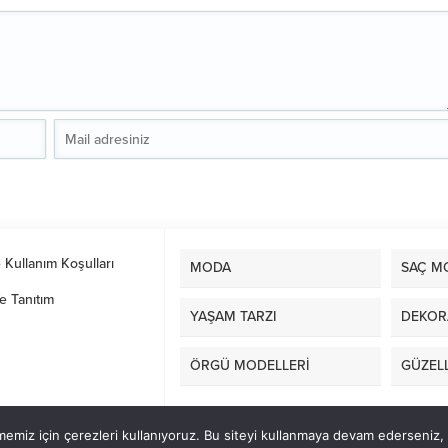
e Kullanım Koşulları
MODA
SAÇ M
e Tanıtım
YAŞAM TARZI
DEKOR
ÖRGÜ MODELLERİ
GÜZELL
emiz için çerezleri kullanıyoruz. Bu siteyi kullanmaya devam ederseniz, b
masa sandalye kiralama
|
Smok