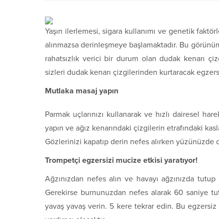
Yaşın ilerlemesi, sigara kullanımı ve genetik fakt
alınmazsa derinleşmeye başlamaktadır. Bu görünüm
rahatsızlık verici bir durum olan dudak kenarı ç
sizleri dudak kenarı çizgilerinden kurtaracak egzersi
Mutlaka masaj yapın
Parmak uçlarınızı kullanarak ve hızlı dairesel ha
yapın ve ağız kenarındaki çizgilerin etrafındaki kasl
Gözlerinizi kapatıp derin nefes alırken yüzünüzde 
Trompetçi egzersizi mucize etkisi yaratıyor!
Ağzınızdan nefes alın ve havayı ağzınızda tutup t
Gerekirse burnunuzdan nefes alarak 60 saniye tut
yavaş yavaş verin. 5 kere tekrar edin. Bu egzersiz a