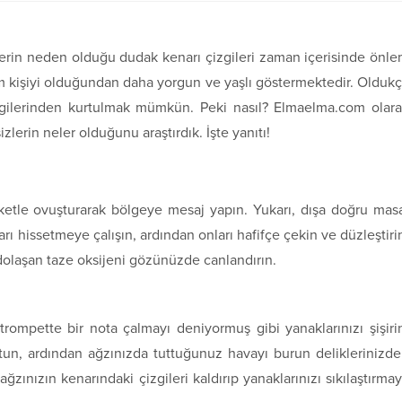
örlerin neden olduğu dudak kenarı çizgileri zaman içerisinde önl
 kişiyi olduğundan daha yorgun ve yaşlı göstermektedir. Olduk
izgilerinden kurtulmak mümkün. Peki nasıl? Elmaelma.com olar
zlerin neler olduğunu araştırdık. İşte yanıtı!
reketle ovuşturarak bölgeye mesaj yapın. Yukarı, dışa doğru mas
arı hissetmeye çalışın, ardından onları hafifçe çekin ve düzleştiri
dolaşan taze oksijeni gözünüzde canlandırın.
rompette bir nota çalmayı deniyormuş gibi yanaklarınızı şişiri
un, ardından ağzınızda tuttuğunuz havayı burun deliklerinizd
ğzınızın kenarındaki çizgileri kaldırıp yanaklarınızı sıkılaştırma