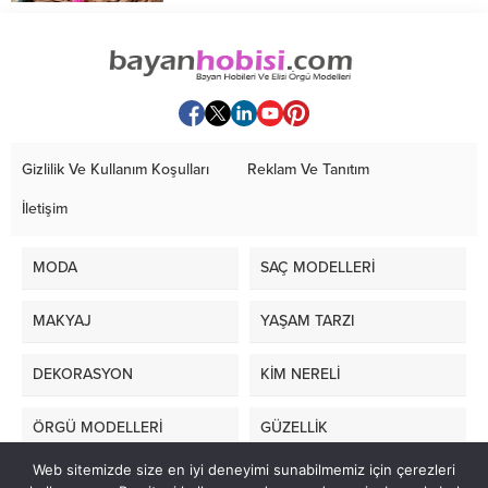
Hemen örmeye...
Gizlilik Ve Kullanım Koşulları
Reklam Ve Tanıtım
İletişim
MODA
SAÇ MODELLERİ
MAKYAJ
YAŞAM TARZI
DEKORASYON
KİM NERELİ
ÖRGÜ MODELLERİ
GÜZELLİK
Web sitemizde size en iyi deneyimi sunabilmemiz için çerezleri
LİFE STYLE