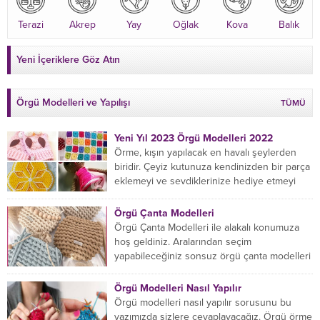
Terazi
Akrep
Yay
Oğlak
Kova
Balık
Yeni İçeriklere Göz Atın
Örgü Modelleri ve Yapılışı
TÜMÜ
Yeni Yıl 2023 Örgü Modelleri 2022
Örme, kışın yapılacak en havalı şeylerden
biridir. Çeyiz kutunuza kendinizden bir parça
eklemeyi ve sevdiklerinize hediye etmeyi
öğrenmeye yeni başlıyorsanız...
Örgü Çanta Modelleri
Örgü Çanta Modelleri ile alakalı konumuza
hoş geldiniz. Aralarından seçim
yapabileceğiniz sonsuz örgü çanta modelleri
var ama hangisinin size uygun...
Örgü Modelleri Nasıl Yapılır
Örgü modelleri nasıl yapılır sorusunu bu
yazımızda sizlere cevaplayacağız. Örgü örme