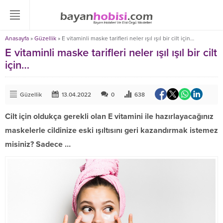
Anasayfa
»
Güzellik
»
E vitaminli maske tarifleri neler ışıl ışıl bir cilt için…
E vitaminli maske tarifleri neler ışıl ışıl bir cilt
için…
Güzellik
13.04.2022
0
638
Cilt için oldukça gerekli olan E vitamini ile hazırlayacağınız
maskelerle cildinize eski ışıltısını geri kazandırmak istemez
misiniz? Sadece …