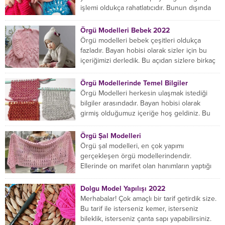
işlemi oldukça rahatlatıcıdır. Bunun dışında
örgü örmede yaratıcı olmak...
Örgü Modelleri Bebek 2022
Örgü modelleri bebek çeşitleri oldukça
fazladır. Bayan hobisi olarak sizler için bu
içeriğimizi derledik. Bu açıdan sizlere birkaç
örnek vereceğiz....
Örgü Modellerinde Temel Bilgiler
Örgü Modelleri herkesin ulaşmak istediği
bilgiler arasındadır. Bayan hobisi olarak
girmiş olduğumuz içeriğe hoş geldiniz. Bu
konuda yeniyseniz, Örgü Modellerinin...
Örgü Şal Modelleri
Örgü şal modelleri, en çok yapımı
gerçekleşen örgü modellerindendir.
Ellerinde on marifet olan hanımların yaptığı
birçok farklı şal modeli mevcuttur....
Dolgu Model Yapılışı 2022
Merhabalar! Çok amaçlı bir tarif getirdik size.
Bu tarif ile isterseniz kemer, isterseniz
bileklik, isterseniz çanta sapı yapabilirsiniz.