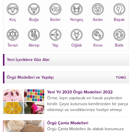
Koç
Boğa
İkizler
Yengeç
Aslan
Başak
Terazi
Akrep
Yay
Oğlak
Kova
Balık
Yeni İçeriklere Göz Atın
Örgü Modelleri ve Yapılışı
TÜMÜ
Yeni Yıl 2023 Örgü Modelleri 2022
Örme, kışın yapılacak en havalı şeylerden
biridir. Çeyiz kutunuza kendinizden bir parça
eklemeyi ve sevdiklerinize hediye etmeyi
öğrenmeye yeni başlıyorsanız...
Örgü Çanta Modelleri
Örgü Çanta Modelleri ile alakalı konumuza