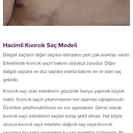
Hacimli Kıvırcık Saç Modeli
Dalgalı saçların diğer saçlara istinaden pek çok avantajı vardır.
Erkeklerde kıvırcık saçın bakımı oldukça zorudur. Diğer
dalgalı saçlara ve düz saçlara oranla bakımı en or olan saç
şeklidir.
Kıvırcık saçı olan erkeklerin gözünde banyo yapmak büyük
risktir. Kıvırcık saçın yıkanmasının her aşaması uğraştırıcıdır.
Özellikle şekillendirilmesi en zor aşamasıdır. Genel olarak
kıvırcık saçlı erkeklerin saçları kolay şekil almaz. Hal böyle
olunca kıvırcık saçlı erkekler dağınık saç veya kıvırcık
saçlarına hiç şekil vermeden bu saç modelini kullanırlar. Bu