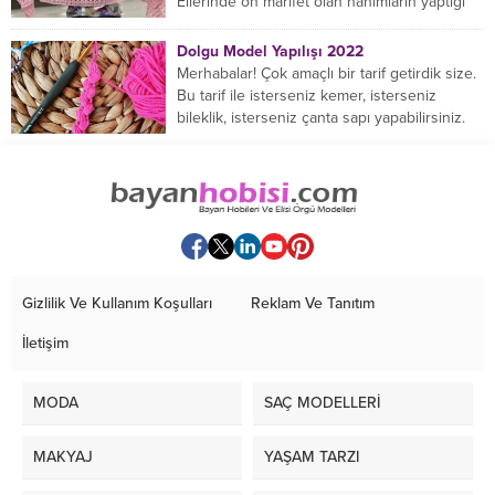
Ellerinde on marifet olan hanımların yaptığı
birçok farklı şal modeli mevcuttur....
Dolgu Model Yapılışı 2022
Merhabalar! Çok amaçlı bir tarif getirdik size.
Bu tarif ile isterseniz kemer, isterseniz
bileklik, isterseniz çanta sapı yapabilirsiniz.
Hemen örmeye...
Gizlilik Ve Kullanım Koşulları
Reklam Ve Tanıtım
İletişim
MODA
SAÇ MODELLERİ
MAKYAJ
YAŞAM TARZI