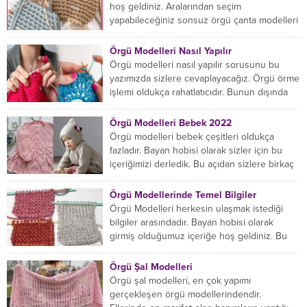
hoş geldiniz. Aralarından seçim
yapabileceğiniz sonsuz örgü çanta modelleri
var ama hangisinin size uygun...
Örgü Modelleri Nasıl Yapılır
Örgü modelleri nasıl yapılır sorusunu bu
yazımızda sizlere cevaplayacağız. Örgü örme
işlemi oldukça rahatlatıcıdır. Bunun dışında
örgü örmede yaratıcı olmak...
Örgü Modelleri Bebek 2022
Örgü modelleri bebek çeşitleri oldukça
fazladır. Bayan hobisi olarak sizler için bu
içeriğimizi derledik. Bu açıdan sizlere birkaç
örnek vereceğiz....
Örgü Modellerinde Temel Bilgiler
Örgü Modelleri herkesin ulaşmak istediği
bilgiler arasındadır. Bayan hobisi olarak
girmiş olduğumuz içeriğe hoş geldiniz. Bu
konuda yeniyseniz, Örgü Modellerinin...
Örgü Şal Modelleri
Örgü şal modelleri, en çok yapımı
gerçekleşen örgü modellerindendir.