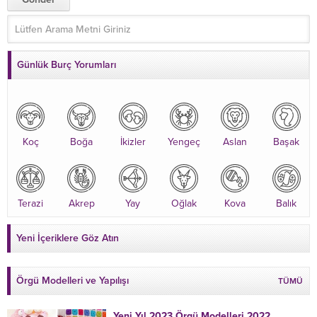
Günlük Burç Yorumları
Koç
Boğa
İkizler
Yengeç
Aslan
Başak
Terazi
Akrep
Yay
Oğlak
Kova
Balık
Yeni İçeriklere Göz Atın
Örgü Modelleri ve Yapılışı
TÜMÜ
Yeni Yıl 2023 Örgü Modelleri 2022