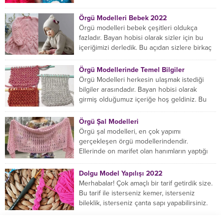
örgü örmede yaratıcı olmak...
Örgü Modelleri Bebek 2022
Örgü modelleri bebek çeşitleri oldukça
fazladır. Bayan hobisi olarak sizler için bu
içeriğimizi derledik. Bu açıdan sizlere birkaç
örnek vereceğiz....
Örgü Modellerinde Temel Bilgiler
Örgü Modelleri herkesin ulaşmak istediği
bilgiler arasındadır. Bayan hobisi olarak
girmiş olduğumuz içeriğe hoş geldiniz. Bu
konuda yeniyseniz, Örgü Modellerinin...
Örgü Şal Modelleri
Örgü şal modelleri, en çok yapımı
gerçekleşen örgü modellerindendir.
Ellerinde on marifet olan hanımların yaptığı
birçok farklı şal modeli mevcuttur....
Dolgu Model Yapılışı 2022
Merhabalar! Çok amaçlı bir tarif getirdik size.
Bu tarif ile isterseniz kemer, isterseniz
bileklik, isterseniz çanta sapı yapabilirsiniz.
Hemen örmeye...