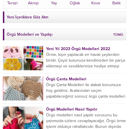
Terazi
Akrep
Yay
Oğlak
Kova
Balık
Yeni İçeriklere Göz Atın
Örgü Modelleri ve Yapılışı
TÜMÜ
Yeni Yıl 2023 Örgü Modelleri 2022
Örme, kışın yapılacak en havalı şeylerden
biridir. Çeyiz kutunuza kendinizden bir parça
eklemeyi ve sevdiklerinize hediye etmeyi
öğrenmeye yeni başlıyorsanız...
Örgü Çanta Modelleri
Örgü Çanta Modelleri ile alakalı konumuza
hoş geldiniz. Aralarından seçim
yapabileceğiniz sonsuz örgü çanta modelleri
var ama hangisinin size uygun...
Örgü Modelleri Nasıl Yapılır
Örgü modelleri nasıl yapılır sorusunu bu
yazımızda sizlere cevaplayacağız. Örgü örme
işlemi oldukça rahatlatıcıdır. Bunun dışında