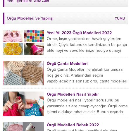
Yeni İçeriklere Göz Atın
Örgü Modelleri ve Yapılışı
TÜMÜ
Yeni Yıl 2023 Örgü Modelleri 2022
Örme, kışın yapılacak en havalı şeylerden
biridir. Çeyiz kutunuza kendinizden bir parça
eklemeyi ve sevdiklerinize hediye etmeyi
öğrenmeye yeni başlıyorsanız...
Örgü Çanta Modelleri
Örgü Çanta Modelleri ile alakalı konumuza
hoş geldiniz. Aralarından seçim
yapabileceğiniz sonsuz örgü çanta modelleri
var ama hangisinin size uygun...
Örgü Modelleri Nasıl Yapılır
Örgü modelleri nasıl yapılır sorusunu bu
yazımızda sizlere cevaplayacağız. Örgü örme
işlemi oldukça rahatlatıcıdır. Bunun dışında
örgü örmede yaratıcı olmak...
Örgü Modelleri Bebek 2022
Örgü modelleri bebek çeşitleri oldukça