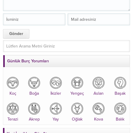
Günlük Burç Yorumları
Koç
Boğa
İkizler
Yengeç
Aslan
Başak
Terazi
Akrep
Yay
Oğlak
Kova
Balık