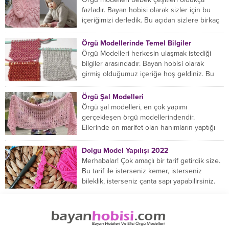
fazladır. Bayan hobisi olarak sizler için bu
içeriğimizi derledik. Bu açıdan sizlere birkaç
örnek vereceğiz....
Örgü Modellerinde Temel Bilgiler
Örgü Modelleri herkesin ulaşmak istediği
bilgiler arasındadır. Bayan hobisi olarak
girmiş olduğumuz içeriğe hoş geldiniz. Bu
konuda yeniyseniz, Örgü Modellerinin...
Örgü Şal Modelleri
Örgü şal modelleri, en çok yapımı
gerçekleşen örgü modellerindendir.
Ellerinde on marifet olan hanımların yaptığı
birçok farklı şal modeli mevcuttur....
Dolgu Model Yapılışı 2022
Merhabalar! Çok amaçlı bir tarif getirdik size.
Bu tarif ile isterseniz kemer, isterseniz
bileklik, isterseniz çanta sapı yapabilirsiniz.
Hemen örmeye...