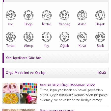
Koç
Boğa
İkizler
Yengeç
Aslan
Başak
Terazi
Akrep
Yay
Oğlak
Kova
Balık
Yeni İçeriklere Göz Atın
Örgü Modelleri ve Yapılışı
TÜMÜ
Yeni Yıl 2023 Örgü Modelleri 2022
Örme, kışın yapılacak en havalı şeylerden
biridir. Çeyiz kutunuza kendinizden bir parça
eklemeyi ve sevdiklerinize hediye etmeyi
öğrenmeye yeni başlıyorsanız...