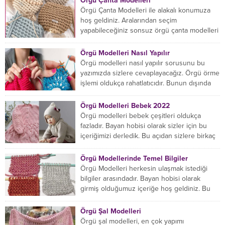
Örgü Çanta Modelleri
Örgü Çanta Modelleri ile alakalı konumuza
hoş geldiniz. Aralarından seçim
yapabileceğiniz sonsuz örgü çanta modelleri
var ama hangisinin size uygun...
Örgü Modelleri Nasıl Yapılır
Örgü modelleri nasıl yapılır sorusunu bu
yazımızda sizlere cevaplayacağız. Örgü örme
işlemi oldukça rahatlatıcıdır. Bunun dışında
örgü örmede yaratıcı olmak...
Örgü Modelleri Bebek 2022
Örgü modelleri bebek çeşitleri oldukça
fazladır. Bayan hobisi olarak sizler için bu
içeriğimizi derledik. Bu açıdan sizlere birkaç
örnek vereceğiz....
Örgü Modellerinde Temel Bilgiler
Örgü Modelleri herkesin ulaşmak istediği
bilgiler arasındadır. Bayan hobisi olarak
girmiş olduğumuz içeriğe hoş geldiniz. Bu
konuda yeniyseniz, Örgü Modellerinin...
Örgü Şal Modelleri
Örgü şal modelleri, en çok yapımı