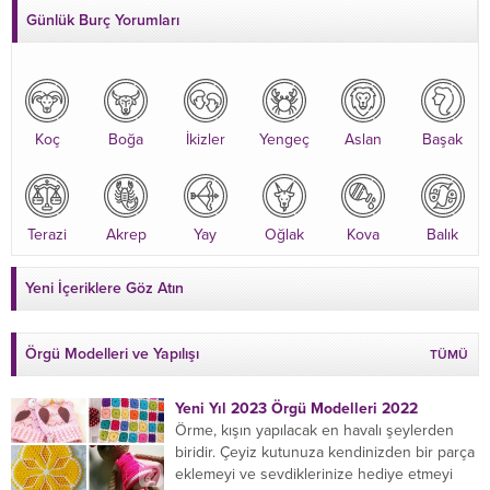
Günlük Burç Yorumları
Koç
Boğa
İkizler
Yengeç
Aslan
Başak
Terazi
Akrep
Yay
Oğlak
Kova
Balık
Yeni İçeriklere Göz Atın
Örgü Modelleri ve Yapılışı
TÜMÜ
Yeni Yıl 2023 Örgü Modelleri 2022
Örme, kışın yapılacak en havalı şeylerden
biridir. Çeyiz kutunuza kendinizden bir parça
eklemeyi ve sevdiklerinize hediye etmeyi