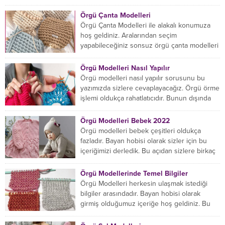
öğrenmeye yeni başlıyorsanız...
Örgü Çanta Modelleri
Örgü Çanta Modelleri ile alakalı konumuza
hoş geldiniz. Aralarından seçim
yapabileceğiniz sonsuz örgü çanta modelleri
var ama hangisinin size uygun...
Örgü Modelleri Nasıl Yapılır
Örgü modelleri nasıl yapılır sorusunu bu
yazımızda sizlere cevaplayacağız. Örgü örme
işlemi oldukça rahatlatıcıdır. Bunun dışında
örgü örmede yaratıcı olmak...
Örgü Modelleri Bebek 2022
Örgü modelleri bebek çeşitleri oldukça
fazladır. Bayan hobisi olarak sizler için bu
içeriğimizi derledik. Bu açıdan sizlere birkaç
örnek vereceğiz....
Örgü Modellerinde Temel Bilgiler
Örgü Modelleri herkesin ulaşmak istediği
bilgiler arasındadır. Bayan hobisi olarak
girmiş olduğumuz içeriğe hoş geldiniz. Bu
konuda yeniyseniz, Örgü Modellerinin...