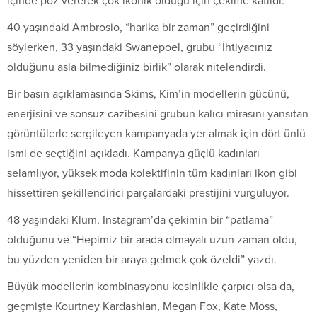
içinde poz vererek çok ikonik olduğu için çekime katıldı.
40 yaşındaki Ambrosio, “harika bir zaman” geçirdiğini
söylerken, 33 yaşındaki Swanepoel, grubu “İhtiyacınız
olduğunu asla bilmediğiniz birlik” olarak nitelendirdi.
Bir basın açıklamasında Skims, Kim’in modellerin gücünü,
enerjisini ve sonsuz cazibesini grubun kalıcı mirasını yansıtan
görüntülerle sergileyen kampanyada yer almak için dört ünlü
ismi de seçtiğini açıkladı. Kampanya güçlü kadınları
selamlıyor, yüksek moda kolektifinin tüm kadınları ikon gibi
hissettiren şekillendirici parçalardaki prestijini vurguluyor.
48 yaşındaki Klum, Instagram’da çekimin bir “patlama”
olduğunu ve “Hepimiz bir arada olmayalı uzun zaman oldu,
bu yüzden yeniden bir araya gelmek çok özeldi” yazdı.
Büyük modellerin kombinasyonu kesinlikle çarpıcı olsa da,
geçmişte Kourtney Kardashian, Megan Fox, Kate Moss,