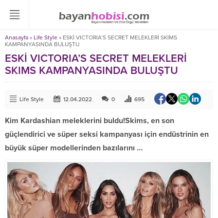
Anasayfa
»
Life Style
»
ESKİ VICTORIA’S SECRET MELEKLERİ SKIMS
KAMPANYASINDA BULUŞTU
ESKİ VICTORIA’S SECRET MELEKLERİ
SKIMS KAMPANYASINDA BULUŞTU
Life Style
12.04.2022
0
695
Kim Kardashian meleklerini buldu!Skims, en son
güçlendirici ve süper seksi kampanyası için endüstrinin en
büyük süper modellerinden bazılarını …