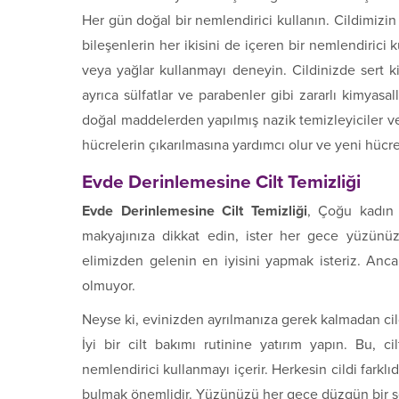
Her gün doğal bir nemlendirici kullanın. Cildimizin
bileşenlerin her ikisini de içeren bir nemlendirici
veya yağlar kullanmayı deneyin. Cildinizde sert k
ayrıca sülfatlar ve parabenler gibi zararlı kimyasa
doğal maddelerden yapılmış nazik temizleyiciler ve 
hücrelerin çıkarılmasına yardımcı olur ve yeni hücre
Evde Derinlemesine Cilt Temizliği
Evde Derinlemesine Cilt Temizliği
, Çoğu kadın 
makyajınıza dikkat edin, ister her gece yüzünü
elimizden gelenin en iyisini yapmak isteriz. An
olmuyor.
Neyse ki, evinizden ayrılmanıza gerek kalmadan cil
İyi bir cilt bakımı rutinine yatırım yapın. Bu, ci
nemlendirici kullanmayı içerir. Herkesin cildi farklı
bulmak önemlidir. Yüzünüzü her gece düzgün bir ş