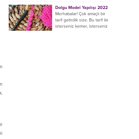
yaptığı birçok farklı şal
Dolgu Model Yapılışı 2022
modeli mevcuttur....
Merhabalar! Çok amaçlı bir
tarif getirdik size. Bu tarif ile
isterseniz kemer, isterseniz
bileklik, isterseniz çanta sapı
yapabilirsiniz. Hemen
örmeye...
in
an
a,
ir
ni