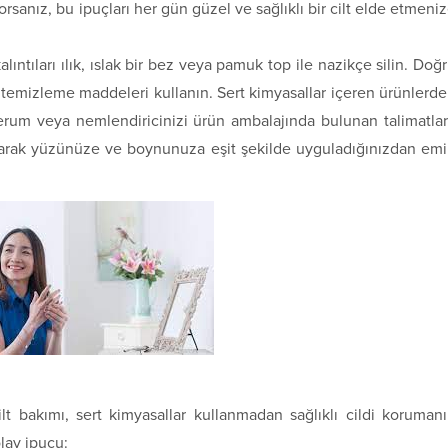
orsanız, bu ipuçları her gün güzel ve sağlıklı bir cilt elde etmeni
alıntıları ılık, ıslak bir bez veya pamuk top ile nazikçe silin. Doğ
 temizleme maddeleri kullanın. Sert kimyasallar içeren ürünlerd
r. Serum veya nemlendiricinizi ürün ambalajında bulunan talimatla
narak yüzünüze ve boynunuza eşit şekilde uyguladığınızdan em
lt bakımı, sert kimyasallar kullanmadan sağlıklı cildi koruman
lay ipucu: