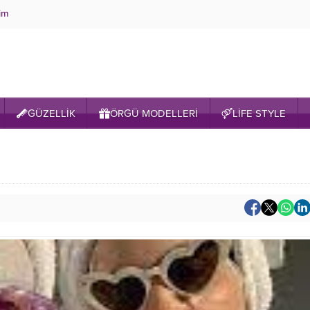
şim
GÜZELLİK
ÖRGÜ MODELLERİ
LİFE STYLE