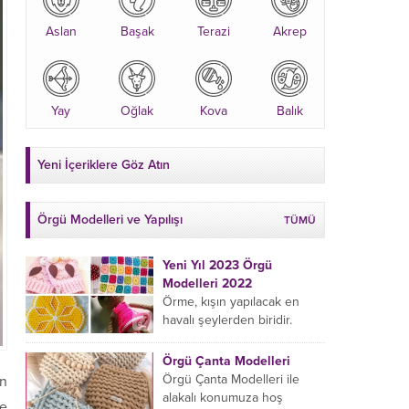
Aslan
Başak
Terazi
Akrep
Yay
Oğlak
Kova
Balık
Yeni İçeriklere Göz Atın
Örgü Modelleri ve Yapılışı
TÜMÜ
Yeni Yıl 2023 Örgü
Modelleri 2022
Örme, kışın yapılacak en
havalı şeylerden biridir.
Çeyiz kutunuza kendinizden
bir parça eklemeyi ve
Örgü Çanta Modelleri
sevdiklerinize hediye etmeyi
Örgü Çanta Modelleri ile
en
öğrenmeye yeni
alakalı konumuza hoş
te