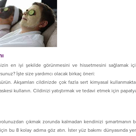
mı
inizin en iyi şekilde görünmesini ve hissetmesini sağlamak iç
sunuz? İşte size yardımcı olacak birkaç öneri:
ürün. Akşamları cildinizde çok fazla sert kimyasal kullanmakt
skesi kullanın. Cildinizi yatıştırmak ve tedavi etmek için papaty
yolunuzdan çıkmak zorunda kalmadan kendinizi şımartmanın b
in bu 8 kolay adıma göz atın. İster yüz bakımı dünyasında ye