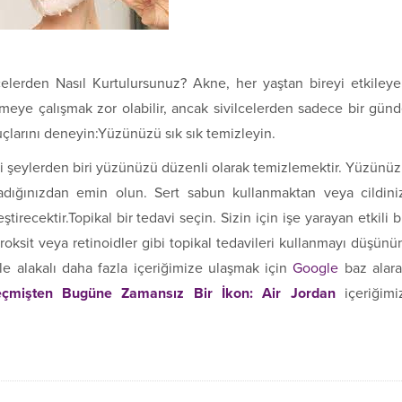
elerden Nasıl Kurtulursunuz? Akne, her yaştan bireyi etkiley
etmeye çalışmak zor olabilir, ancak sivilcelerden sadece bir gün
puçlarını deneyin:Yüzünüzü sık sık temizleyin.
li şeylerden biri yüzünüzü düzenli olarak temizlemektir. Yüzünü
ladığınızdan emin olun. Sert sabun kullanmaktan veya cildini
ecektir.Topikal bir tedavi seçin. Sizin için işe yarayan etkili b
oksit veya retinoidler gibi topikal tedavileri kullanmayı düşünü
e alakalı daha fazla içeriğimize ulaşmak için
Google
baz alar
çmişten Bugüne Zamansız Bir İkon: Air Jordan
içeriğimi