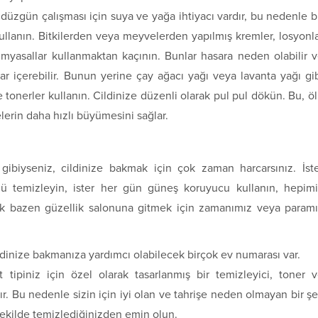
 düzgün çalışması için suya ve yağa ihtiyacı vardır, bu nedenle 
 kullanın. Bitkilerden veya meyvelerden yapılmış kremler, losyonl
imyasallar kullanmaktan kaçının. Bunlar hasara neden olabilir 
llar içerebilir. Bunun yerine çay ağacı yağı veya lavanta yağı gi
tonerler kullanın. Cildinize düzenli olarak pul pul dökün. Bu, ö
lerin daha hızlı büyümesini sağlar.
gibiyseniz, cildinize bakmak için çok zaman harcarsınız. İst
zü temizleyin, ister her gün güneş koruyucu kullanın, hepim
cak bazen güzellik salonuna gitmek için zamanımız veya param
dinize bakmanıza yardımcı olabilecek birçok ev numarası var.
lt tipiniz için özel olarak tasarlanmış bir temizleyici, toner 
dır. Bu nedenle sizin için iyi olan ve tahrişe neden olmayan bir ş
ekilde temizlediğinizden emin olun.