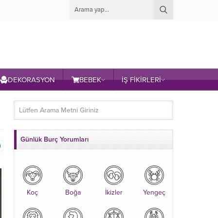
DEKORASYON
BEBEK
İŞ FİKİRLERİ
Günlük Burç Yorumları
Koç
Boğa
İkizler
Yengeç