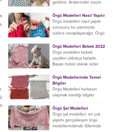
başlıyorsanız...
geldiniz. Aralarından seçim
yapabileceğiniz sonsuz örgü
çanta modelleri var ama
Örgü Modelleri Nasıl Yapılır
an
hangisinin size uygun...
Örgü modelleri nasıl yapılır
a,
sorusunu bu yazımızda
sizlere cevaplayacağız. Örgü
örme işlemi oldukça
rahatlatıcıdır. Bunun dışında
Örgü Modelleri Bebek 2022
örgü örmede yaratıcı olmak...
Örgü modelleri bebek
çeşitleri oldukça fazladır.
Bayan hobisi olarak sizler
için bu içeriğimizi derledik.
Bu açıdan sizlere birkaç
Örgü Modellerinde Temel
örnek vereceğiz....
Bilgiler
n.
Örgü Modelleri herkesin
ulaşmak istediği bilgiler
zü
arasındadır. Bayan hobisi
ın
olarak girmiş olduğumuz
Örgü Şal Modelleri
içeriğe hoş geldiniz. Bu
Örgü şal modelleri, en çok
konuda yeniyseniz, Örgü
yapımı gerçekleşen örgü
Modellerinin...
modellerindendir. Ellerinde
on marifet olan hanımların