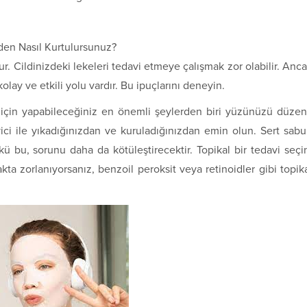
den Nasıl Kurtulursunuz?
r. Cildinizdeki lekeleri tedavi etmeye çalışmak zor olabilir. Anc
lay ve etkili yolu vardır. Bu ipuçlarını deneyin.
 için yapabileceğiniz en önemli şeylerden biri yüzünüzü düzen
ici ile yıkadığınızdan ve kuruladığınızdan emin olun. Sert sab
ü bu, sorunu daha da kötüleştirecektir. Topikal bir tedavi seçi
akta zorlanıyorsanız, benzoil peroksit veya retinoidler gibi topik