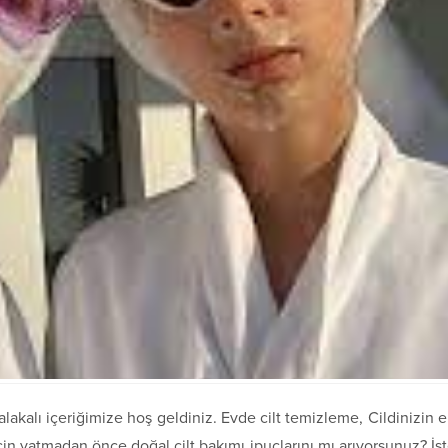
alakalı içeriğimize hoş geldiniz. Evde cilt temizleme, Cildinizin 
in yatmadan önce doğal cilt bakımı ipuçlarını mı arıyorsunuz? İş