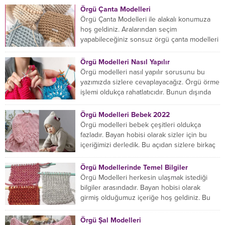
Örgü Çanta Modelleri
Örgü Çanta Modelleri ile alakalı konumuza
hoş geldiniz. Aralarından seçim
yapabileceğiniz sonsuz örgü çanta modelleri
var ama hangisinin size uygun...
Örgü Modelleri Nasıl Yapılır
Örgü modelleri nasıl yapılır sorusunu bu
yazımızda sizlere cevaplayacağız. Örgü örme
işlemi oldukça rahatlatıcıdır. Bunun dışında
örgü örmede yaratıcı olmak...
Örgü Modelleri Bebek 2022
Örgü modelleri bebek çeşitleri oldukça
fazladır. Bayan hobisi olarak sizler için bu
içeriğimizi derledik. Bu açıdan sizlere birkaç
örnek vereceğiz....
Örgü Modellerinde Temel Bilgiler
Örgü Modelleri herkesin ulaşmak istediği
bilgiler arasındadır. Bayan hobisi olarak
girmiş olduğumuz içeriğe hoş geldiniz. Bu
konuda yeniyseniz, Örgü Modellerinin...
Örgü Şal Modelleri