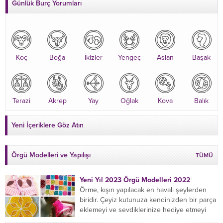
Günlük Burç Yorumları
Koç
Boğa
İkizler
Yengeç
Aslan
Başak
Terazi
Akrep
Yay
Oğlak
Kova
Balık
Yeni İçeriklere Göz Atın
Örgü Modelleri ve Yapılışı
TÜMÜ
Yeni Yıl 2023 Örgü Modelleri 2022
Örme, kışın yapılacak en havalı şeylerden
biridir. Çeyiz kutunuza kendinizden bir parça
eklemeyi ve sevdiklerinize hediye etmeyi
öğrenmeye yeni başlıyorsanız...