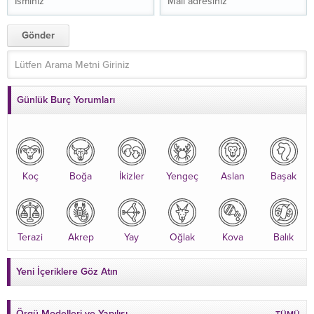
Günlük Burç Yorumları
Koç
Boğa
İkizler
Yengeç
Aslan
Başak
Terazi
Akrep
Yay
Oğlak
Kova
Balık
Yeni İçeriklere Göz Atın
Örgü Modelleri ve Yapılışı
TÜMÜ