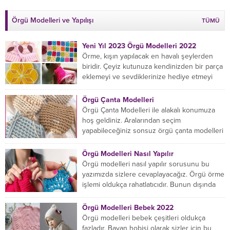
Örgü Modelleri ve Yapılışı
TÜMÜ
Yeni Yıl 2023 Örgü Modelleri 2022
Örme, kışın yapılacak en havalı şeylerden
biridir. Çeyiz kutunuza kendinizden bir parça
eklemeyi ve sevdiklerinize hediye etmeyi
öğrenmeye yeni başlıyorsanız...
Örgü Çanta Modelleri
Örgü Çanta Modelleri ile alakalı konumuza
hoş geldiniz. Aralarından seçim
yapabileceğiniz sonsuz örgü çanta modelleri
var ama hangisinin size uygun...
Örgü Modelleri Nasıl Yapılır
Örgü modelleri nasıl yapılır sorusunu bu
yazımızda sizlere cevaplayacağız. Örgü örme
işlemi oldukça rahatlatıcıdır. Bunun dışında
örgü örmede yaratıcı olmak...
Örgü Modelleri Bebek 2022
Örgü modelleri bebek çeşitleri oldukça
fazladır. Bayan hobisi olarak sizler için bu