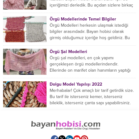
içeriğimizi derledik. Bu açıdan sizlere birkaç
örnek vereceğiz....
Örgü Modellerinde Temel Bilgiler
Örgü Modelleri herkesin ulaşmak istediği
bilgiler arasındadır. Bayan hobisi olarak
girmiş olduğumuz içeriğe hoş geldiniz. Bu
konuda yeniyseniz, Örgü Modellerinin...
Örgü Şal Modelleri
Örgü şal modelleri, en çok yapımı
gerçekleşen örgü modellerindendir.
Ellerinde on marifet olan hanımların yaptığı
birçok farklı şal modeli mevcuttur....
Dolgu Model Yapılışı 2022
Merhabalar! Çok amaçlı bir tarif getirdik size.
Bu tarif ile isterseniz kemer, isterseniz
bileklik, isterseniz çanta sapı yapabilirsiniz.
Hemen örmeye...