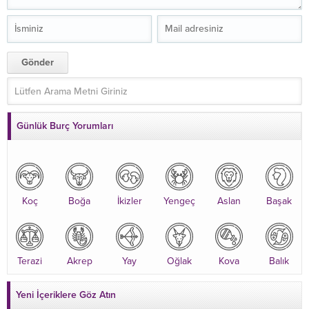
Günlük Burç Yorumları
Koç
Boğa
İkizler
Yengeç
Aslan
Başak
Terazi
Akrep
Yay
Oğlak
Kova
Balık
Yeni İçeriklere Göz Atın