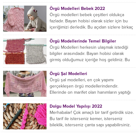
örgü örmede yaratıcı olmak...
Örgü Modelleri Bebek 2022
Örgü modelleri bebek çeşitleri oldukça
fazladır. Bayan hobisi olarak sizler için bu
içeriğimizi derledik. Bu açıdan sizlere birkaç
örnek vereceğiz....
Örgü Modellerinde Temel Bilgiler
Örgü Modelleri herkesin ulaşmak istediği
bilgiler arasındadır. Bayan hobisi olarak
girmiş olduğumuz içeriğe hoş geldiniz. Bu
konuda yeniyseniz, Örgü Modellerinin...
Örgü Şal Modelleri
Örgü şal modelleri, en çok yapımı
gerçekleşen örgü modellerindendir.
Ellerinde on marifet olan hanımların yaptığı
birçok farklı şal modeli mevcuttur....
Dolgu Model Yapılışı 2022
Merhabalar! Çok amaçlı bir tarif getirdik size.
Bu tarif ile isterseniz kemer, isterseniz
bileklik, isterseniz çanta sapı yapabilirsiniz.
Hemen örmeye...