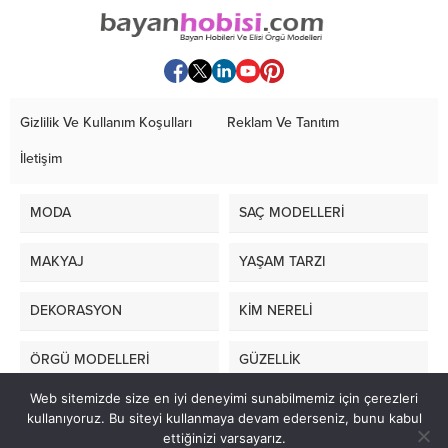
Gizlilik Ve Kullanım Koşulları
Reklam Ve Tanıtım
İletişim
MODA
SAÇ MODELLERİ
MAKYAJ
YAŞAM TARZI
DEKORASYON
KİM NERELİ
ÖRGÜ MODELLERİ
GÜZELLİK
Web sitemizde size en iyi deneyimi sunabilmemiz için çerezleri
LİFE STYLE
kullanıyoruz. Bu siteyi kullanmaya devam ederseniz, bunu kabul
ettiğinizi varsayarız.