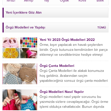
Terazi
Akrep
Yay
Oğlak
Kova
Balık
Yeni İçeriklere Göz Atın
Örgü Modelleri ve Yapılışı
TÜMÜ
Yeni Yıl 2023 Örgü Modelleri 2022
Örme, kışın yapılacak en havalı şeylerden
biridir. Çeyiz kutunuza kendinizden bir parça
eklemeyi ve sevdiklerinize hediye etmeyi
öğrenmeye yeni başlıyorsanız...
Örgü Çanta Modelleri
Örgü Çanta Modelleri ile alakalı konumuza
hoş geldiniz. Aralarından seçim
yapabileceğiniz sonsuz örgü çanta modelleri
var ama hangisinin size uygun...
Örgü Modelleri Nasıl Yapılır
Örgü modelleri nasıl yapılır sorusunu bu
yazımızda sizlere cevaplayacağız. Örgü örme
işlemi oldukça rahatlatıcıdır. Bunun dışında