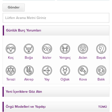
Günlük Burç Yorumları
Koç
Boğa
İkizler
Yengeç
Aslan
Başak
Terazi
Akrep
Yay
Oğlak
Kova
Balık
Yeni İçeriklere Göz Atın
Örgü Modelleri ve Yapılışı
TÜMÜ