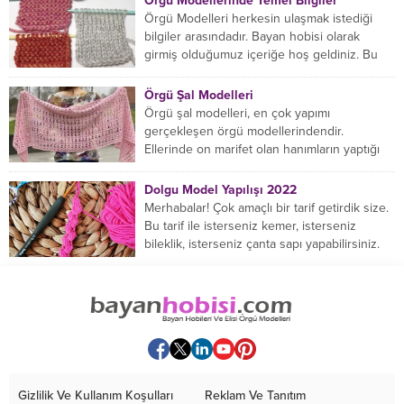
Örgü Modellerinde Temel Bilgiler
Örgü Modelleri herkesin ulaşmak istediği
bilgiler arasındadır. Bayan hobisi olarak
girmiş olduğumuz içeriğe hoş geldiniz. Bu
konuda yeniyseniz, Örgü Modellerinin...
Örgü Şal Modelleri
Örgü şal modelleri, en çok yapımı
gerçekleşen örgü modellerindendir.
Ellerinde on marifet olan hanımların yaptığı
birçok farklı şal modeli mevcuttur....
Dolgu Model Yapılışı 2022
Merhabalar! Çok amaçlı bir tarif getirdik size.
Bu tarif ile isterseniz kemer, isterseniz
bileklik, isterseniz çanta sapı yapabilirsiniz.
Hemen örmeye...
Gizlilik Ve Kullanım Koşulları
Reklam Ve Tanıtım