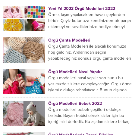
Yeni Yıl 2023 Örgü Modelleri 2022
Örme, kışın yapılacak en havalı şeylerden
biridir. Çeyiz kutunuza kendinizden bir parça
eklemeyi ve sevdiklerinize hediye etmeyi
öğrenmeye yeni başlıyorsanız...
Örgü Çanta Modelleri
Örgü Çanta Modelleri ile alakalı konumuza
hoş geldiniz. Aralarından seçim
yapabileceğiniz sonsuz örgü çanta modelleri
var ama hangisinin size uygun...
Örgü Modelleri Nasıl Yapılır
Örgü modelleri nasıl yapılır sorusunu bu
yazımızda sizlere cevaplayacağız. Örgü örme
işlemi oldukça rahatlatıcıdır. Bunun dışında
örgü örmede yaratıcı olmak...
Örgü Modelleri Bebek 2022
Örgü modelleri bebek çeşitleri oldukça
fazladır. Bayan hobisi olarak sizler için bu
içeriğimizi derledik. Bu açıdan sizlere birkaç
örnek vereceğiz....