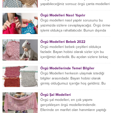
yapabileceğiniz sonsuz örgü çanta modelleri
var ama hangisinin size uygun...
Örgü Modelleri Nasıl Yapılır
Örgü modelleri nasıl yapılır sorusunu bu
yazımızda sizlere cevaplayacağız. Örgü örme
işlemi oldukça rahatlatıcıdır. Bunun dışında
örgü örmede yaratıcı olmak...
Örgü Modelleri Bebek 2022
Örgü modelleri bebek çeşitleri oldukça
fazladır. Bayan hobisi olarak sizler için bu
içeriğimizi derledik. Bu açıdan sizlere birkaç
örnek vereceğiz....
Örgü Modellerinde Temel Bilgiler
Örgü Modelleri herkesin ulaşmak istediği
bilgiler arasındadır. Bayan hobisi olarak
girmiş olduğumuz içeriğe hoş geldiniz. Bu
konuda yeniyseniz, Örgü Modellerinin...
Örgü Şal Modelleri
Örgü şal modelleri, en çok yapımı
gerçekleşen örgü modellerindendir.
Ellerinde on marifet olan hanımların yaptığı