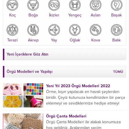
Koç
Boğa
İkizler
Yengeç
Aslan
Başak
Terazi
Akrep
Yay
Oğlak
Kova
Balık
Yeni İçeriklere Göz Atın
Örgü Modelleri ve Yapılışı
TÜMÜ
Yeni Yıl 2023 Örgü Modelleri 2022
Örme, kışın yapılacak en havalı şeylerden
biridir. Çeyiz kutunuza kendinizden bir parça
eklemeyi ve sevdiklerinize hediye etmeyi
öğrenmeye yeni başlıyorsanız...
Örgü Çanta Modelleri
Örgü Çanta Modelleri ile alakalı konumuza
hoş geldiniz. Aralarından seçim