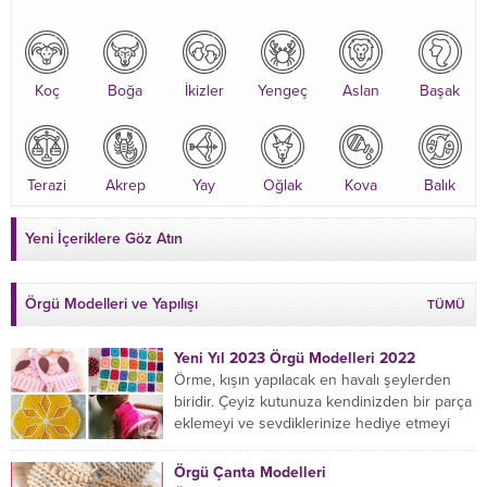
Koç
Boğa
İkizler
Yengeç
Aslan
Başak
Terazi
Akrep
Yay
Oğlak
Kova
Balık
Yeni İçeriklere Göz Atın
Örgü Modelleri ve Yapılışı
TÜMÜ
Yeni Yıl 2023 Örgü Modelleri 2022
Örme, kışın yapılacak en havalı şeylerden
biridir. Çeyiz kutunuza kendinizden bir parça
eklemeyi ve sevdiklerinize hediye etmeyi
öğrenmeye yeni başlıyorsanız...
Örgü Çanta Modelleri