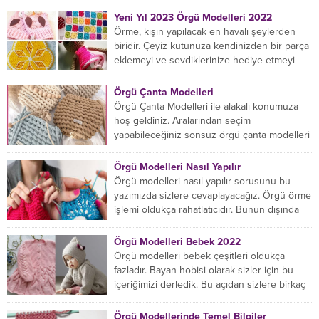
Yeni Yıl 2023 Örgü Modelleri 2022
Örme, kışın yapılacak en havalı şeylerden
biridir. Çeyiz kutunuza kendinizden bir parça
eklemeyi ve sevdiklerinize hediye etmeyi
öğrenmeye yeni başlıyorsanız...
Örgü Çanta Modelleri
Örgü Çanta Modelleri ile alakalı konumuza
hoş geldiniz. Aralarından seçim
yapabileceğiniz sonsuz örgü çanta modelleri
var ama hangisinin size uygun...
Örgü Modelleri Nasıl Yapılır
Örgü modelleri nasıl yapılır sorusunu bu
yazımızda sizlere cevaplayacağız. Örgü örme
işlemi oldukça rahatlatıcıdır. Bunun dışında
örgü örmede yaratıcı olmak...
Örgü Modelleri Bebek 2022
Örgü modelleri bebek çeşitleri oldukça
fazladır. Bayan hobisi olarak sizler için bu
içeriğimizi derledik. Bu açıdan sizlere birkaç
örnek vereceğiz....
Örgü Modellerinde Temel Bilgiler