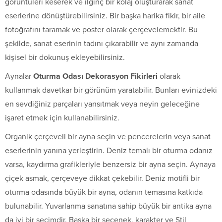
görüntüleri keserek ve ilginç bir kolaj oluşturarak sanat
eserlerine dönüştürebilirsiniz. Bir başka harika fikir, bir aile
fotoğrafını taramak ve poster olarak çerçevelemektir. Bu
şekilde, sanat eserinin tadını çıkarabilir ve aynı zamanda
kişisel bir dokunuş ekleyebilirsiniz.
Aynalar
Oturma Odası Dekorasyon Fikirleri
olarak
kullanmak davetkar bir görünüm yaratabilir. Bunları evinizdeki
en sevdiğiniz parçaları yansıtmak veya neyin geleceğine
işaret etmek için kullanabilirsiniz.
Organik çerçeveli bir ayna seçin ve pencerelerin veya sanat
eserlerinin yanına yerleştirin. Deniz temalı bir oturma odanız
varsa, kaydırma grafikleriyle benzersiz bir ayna seçin. Aynaya
çiçek asmak, çerçeveye dikkat çekebilir. Deniz motifli bir
oturma odasında büyük bir ayna, odanın temasına katkıda
bulunabilir. Yuvarlanma sanatına sahip büyük bir antika ayna
da iyi bir seçimdir. Başka bir seçenek, karakter ve Stil