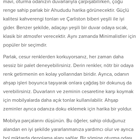
mavi, oturma odanızın duvarlarıyla çarpışabilirken, çoğu
renge sahip parlak bir Ahududu harika görünecektir. Güçlü
kalitesi kahverengi tonları ve Çarliston biberi yeşili ile iyi
gider. Benzer şekilde, adaçayı yeşili bir duvar odaya sıcak,
klasik bir atmosfer verecektir. Aynı zamanda Minimalistler için
popüler bir seçimdir.
Parlak, cesur renklerden korkuyorsanız, her zaman daha
sessiz bir palet deneyebilirsiniz. Derin renkler, nötr bir odaya
renk getirmenin en kolay yollarından biridir. Ayrıca, odanın
ahşap işleri boyunca taşıyarak onlara çağdaş bir dokunuş da
verebilirsiniz. Duvarların ve zeminin cesaretine karşı koymak
için mobilyalarda daha açık tonlar kullanılabilir. Ahşap
zeminler ayrıca odanıza doku eklemek için harika bir yoldur.
Mobilya parçalarını düşünün. Bu öğeler, sahip olduğunuz
alandan en iyi şekilde yararlanmanıza yardımcı olur ve ayrıca
bol miktarda depolama alanı sağlar. Bir şömine oturma odası