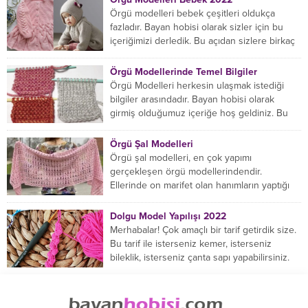
Örgü modelleri bebek çeşitleri oldukça
fazladır. Bayan hobisi olarak sizler için bu
içeriğimizi derledik. Bu açıdan sizlere birkaç
örnek vereceğiz....
Örgü Modellerinde Temel Bilgiler
Örgü Modelleri herkesin ulaşmak istediği
bilgiler arasındadır. Bayan hobisi olarak
girmiş olduğumuz içeriğe hoş geldiniz. Bu
konuda yeniyseniz, Örgü Modellerinin...
Örgü Şal Modelleri
Örgü şal modelleri, en çok yapımı
gerçekleşen örgü modellerindendir.
Ellerinde on marifet olan hanımların yaptığı
birçok farklı şal modeli mevcuttur....
Dolgu Model Yapılışı 2022
Merhabalar! Çok amaçlı bir tarif getirdik size.
Bu tarif ile isterseniz kemer, isterseniz
bileklik, isterseniz çanta sapı yapabilirsiniz.
Hemen örmeye...