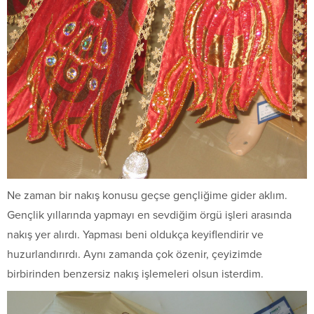
Ne zaman bir nakış konusu geçse gençliğime gider aklım.
Gençlik yıllarında yapmayı en sevdiğim örgü işleri arasında
nakış yer alırdı. Yapması beni oldukça keyiflendirir ve
huzurlandırırdı. Aynı zamanda çok özenir, çeyizimde
birbirinden benzersiz nakış işlemeleri olsun isterdim.