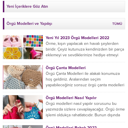
Yeni İçeriklere Göz Atın
Örgü Modelleri ve Yapılışı
TÜMÜ
Yeni Yıl 2023 Örgü Modelleri 2022
Örme, kışın yapılacak en havalı şeylerden
biridir. Çeyiz kutunuza kendinizden bir parça
eklemeyi ve sevdiklerinize hediye etmeyi
öğrenmeye yeni başlıyorsanız...
Örgü Çanta Modelleri
Örgü Çanta Modelleri ile alakalı konumuza
hoş geldiniz. Aralarından seçim
yapabileceğiniz sonsuz örgü çanta modelleri
var ama hangisinin size uygun...
Örgü Modelleri Nasıl Yapılır
Örgü modelleri nasıl yapılır sorusunu bu
yazımızda sizlere cevaplayacağız. Örgü örme
işlemi oldukça rahatlatıcıdır. Bunun dışında
örgü örmede yaratıcı olmak...
Örgü Modelleri Bebek 2022