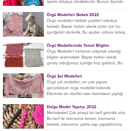
işlemi oldukça rahatlatıcıdır. Bunun dışında
örgü örmede yaratıcı olmak...
Örgü Modelleri Bebek 2022
Örgü modelleri bebek çeşitleri oldukça
fazladır. Bayan hobisi olarak sizler için bu
içeriğimizi derledik. Bu açıdan sizlere birkaç
örnek vereceğiz....
Örgü Modellerinde Temel Bilgiler
Örgü Modelleri herkesin ulaşmak istediği
bilgiler arasındadır. Bayan hobisi olarak
girmiş olduğumuz içeriğe hoş geldiniz. Bu
konuda yeniyseniz, Örgü Modellerinin...
Örgü Şal Modelleri
Örgü şal modelleri, en çok yapımı
gerçekleşen örgü modellerindendir.
Ellerinde on marifet olan hanımların yaptığı
birçok farklı şal modeli mevcuttur....
Dolgu Model Yapılışı 2022
Merhabalar! Çok amaçlı bir tarif getirdik size.
Bu tarif ile isterseniz kemer, isterseniz
bileklik, isterseniz çanta sapı yapabilirsiniz.
Hemen örmeye...