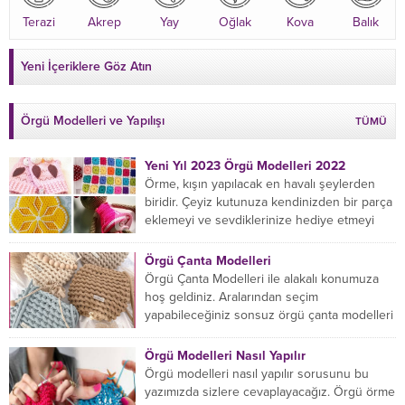
Terazi
Akrep
Yay
Oğlak
Kova
Balık
Yeni İçeriklere Göz Atın
Örgü Modelleri ve Yapılışı
TÜMÜ
Yeni Yıl 2023 Örgü Modelleri 2022
Örme, kışın yapılacak en havalı şeylerden
biridir. Çeyiz kutunuza kendinizden bir parça
eklemeyi ve sevdiklerinize hediye etmeyi
öğrenmeye yeni başlıyorsanız...
Örgü Çanta Modelleri
Örgü Çanta Modelleri ile alakalı konumuza
hoş geldiniz. Aralarından seçim
yapabileceğiniz sonsuz örgü çanta modelleri
var ama hangisinin size uygun...
Örgü Modelleri Nasıl Yapılır
Örgü modelleri nasıl yapılır sorusunu bu
yazımızda sizlere cevaplayacağız. Örgü örme