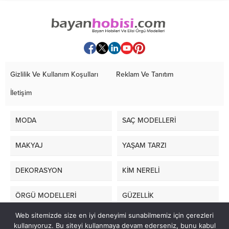
Gizlilik Ve Kullanım Koşulları
Reklam Ve Tanıtım
İletişim
MODA
SAÇ MODELLERİ
MAKYAJ
YAŞAM TARZI
DEKORASYON
KİM NERELİ
ÖRGÜ MODELLERİ
GÜZELLİK
Web sitemizde size en iyi deneyimi sunabilmemiz için çerezleri
LİFE STYLE
kullanıyoruz. Bu siteyi kullanmaya devam ederseniz, bunu kabul