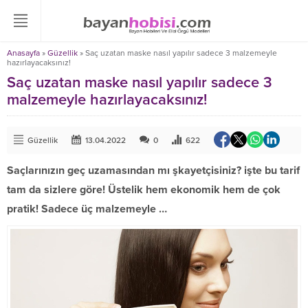
Anasayfa
»
Güzellik
»
Saç uzatan maske nasıl yapılır sadece 3 malzemeyle
hazırlayacaksınız!
Saç uzatan maske nasıl yapılır sadece 3
malzemeyle hazırlayacaksınız!
Güzellik
13.04.2022
0
622
Saçlarınızın geç uzamasından mı şkayetçisiniz? işte bu tarif
tam da sizlere göre! Üstelik hem ekonomik hem de çok
pratik! Sadece üç malzemeyle …