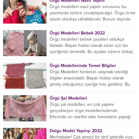
Örgü Modelleri Nasıl Yapılır
Örgü modelleri nasıl yapılır sorusunu bu
yazımızda sizlere cevaplayacağız. Örgü örme
işlemi oldukça rahatlatıcıdır. Bunun dışında
örgü örmede yaratıcı olmak...
Örgü Modelleri Bebek 2022
Örgü modelleri bebek çeşitleri oldukça
fazladır. Bayan hobisi olarak sizler için bu
içeriğimizi derledik. Bu açıdan sizlere birkaç
örnek vereceğiz....
Örgü Modellerinde Temel Bilgiler
Örgü Modelleri herkesin ulaşmak istediği
bilgiler arasındadır. Bayan hobisi olarak
girmiş olduğumuz içeriğe hoş geldiniz. Bu
konuda yeniyseniz, Örgü Modellerinin...
Örgü Şal Modelleri
Örgü şal modelleri, en çok yapımı
gerçekleşen örgü modellerindendir.
Ellerinde on marifet olan hanımların yaptığı
birçok farklı şal modeli mevcuttur....
Dolgu Model Yapılışı 2022
Merhabalar! Çok amaçlı bir tarif getirdik size.