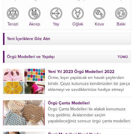
Terazi
Akrep
Yay
Oğlak
Kova
Balık
Yeni İçeriklere Göz Atın
Örgü Modelleri ve Yapılışı
TÜMÜ
Yeni Yıl 2023 Örgü Modelleri 2022
Örme, kışın yapılacak en havalı şeylerden
biridir. Çeyiz kutunuza kendinizden bir parça
eklemeyi ve sevdiklerinize hediye etmeyi
öğrenmeye yeni başlıyorsanız...
Örgü Çanta Modelleri
Örgü Çanta Modelleri ile alakalı konumuza
hoş geldiniz. Aralarından seçim
yapabileceğiniz sonsuz örgü çanta modelleri
var ama hangisinin size uygun...