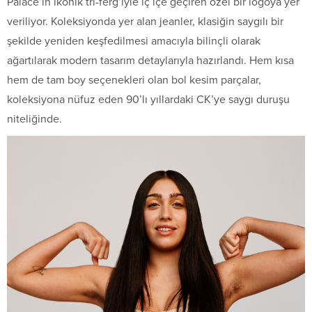
Palace’ın ikonik tri-ferg’iyle iç içe geçiren özel bir logoya yer
veriliyor. Koleksiyonda yer alan jeanler, klasiğin saygılı bir
şekilde yeniden keşfedilmesi amacıyla bilinçli olarak
ağartılarak modern tasarım detaylarıyla hazırlandı. Hem kısa
hem de tam boy seçenekleri olan bol kesim parçalar,
koleksiyona nüfuz eden 90’lı yıllardaki CK’ye saygı duruşu
niteliğinde.