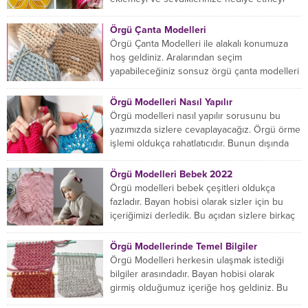
öğrenmeye yeni başlıyorsanız...
Örgü Çanta Modelleri
Örgü Çanta Modelleri ile alakalı konumuza
hoş geldiniz. Aralarından seçim
yapabileceğiniz sonsuz örgü çanta modelleri
var ama hangisinin size uygun...
Örgü Modelleri Nasıl Yapılır
Örgü modelleri nasıl yapılır sorusunu bu
yazımızda sizlere cevaplayacağız. Örgü örme
işlemi oldukça rahatlatıcıdır. Bunun dışında
örgü örmede yaratıcı olmak...
Örgü Modelleri Bebek 2022
Örgü modelleri bebek çeşitleri oldukça
fazladır. Bayan hobisi olarak sizler için bu
içeriğimizi derledik. Bu açıdan sizlere birkaç
örnek vereceğiz....
Örgü Modellerinde Temel Bilgiler
Örgü Modelleri herkesin ulaşmak istediği
bilgiler arasındadır. Bayan hobisi olarak
girmiş olduğumuz içeriğe hoş geldiniz. Bu
konuda yeniyseniz, Örgü Modellerinin...