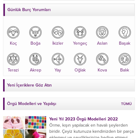
Günlük Burç Yorumları
Koç
Boğa
İkizler
Yengeç
Aslan
Başak
Terazi
Akrep
Yay
Oğlak
Kova
Balık
Yeni İçeriklere Göz Atın
Örgü Modelleri ve Yapılışı
TÜMÜ
Yeni Yıl 2023 Örgü Modelleri 2022
Örme, kışın yapılacak en havalı şeylerden
biridir. Çeyiz kutunuza kendinizden bir parça
eklemeyi ve sevdiklerinize hediye etmeyi