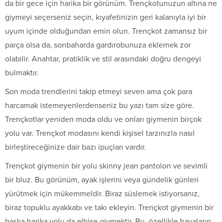
da bir gece için harika bir görünüm. Trençkotunuzun altına ne
giymeyi seçerseniz seçin, kıyafetinizin geri kalanıyla iyi bir
uyum içinde olduğundan emin olun. Trençkot zamansız bir
parça olsa da, sonbaharda gardırobunuza eklemek zor
olabilir. Anahtar, pratiklik ve stil arasındaki doğru dengeyi
bulmaktır.
Son moda trendlerini takip etmeyi seven ama çok para
harcamak istemeyenlerdenseniz bu yazı tam size göre.
Trençkotlar yeniden moda oldu ve onları giymenin birçok
yolu var. Trençkot modasını kendi kişisel tarzınızla nasıl
birleştireceğinize dair bazı ipuçları vardır.
Trençkot giymenin bir yolu skinny jean pantolon ve sevimli
bir bluz. Bu görünüm, ayak işlerini veya gündelik günleri
yürütmek için mükemmeldir. Biraz süslemek istiyorsanız,
biraz topuklu ayakkabı ve takı ekleyin. Trençkot giymenin bir
başka harika yolu da elbise giymektir. Bu, özellikle havaların