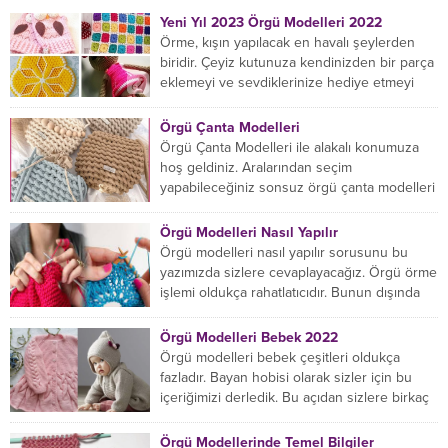
Yeni Yıl 2023 Örgü Modelleri 2022
Örme, kışın yapılacak en havalı şeylerden
biridir. Çeyiz kutunuza kendinizden bir parça
eklemeyi ve sevdiklerinize hediye etmeyi
öğrenmeye yeni başlıyorsanız...
Örgü Çanta Modelleri
Örgü Çanta Modelleri ile alakalı konumuza
hoş geldiniz. Aralarından seçim
yapabileceğiniz sonsuz örgü çanta modelleri
var ama hangisinin size uygun...
Örgü Modelleri Nasıl Yapılır
Örgü modelleri nasıl yapılır sorusunu bu
yazımızda sizlere cevaplayacağız. Örgü örme
işlemi oldukça rahatlatıcıdır. Bunun dışında
örgü örmede yaratıcı olmak...
Örgü Modelleri Bebek 2022
Örgü modelleri bebek çeşitleri oldukça
fazladır. Bayan hobisi olarak sizler için bu
içeriğimizi derledik. Bu açıdan sizlere birkaç
örnek vereceğiz....
Örgü Modellerinde Temel Bilgiler