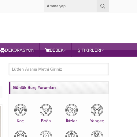
DEKORASYON
BEBEK
İŞ FİKİRLERİ
Günlük Burç Yorumları
Koç
Boğa
İkizler
Yengeç