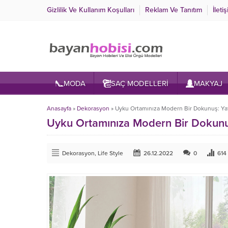
Gizlilik Ve Kullanım Koşulları
Reklam Ve Tanıtım
İleti
MODA
SAÇ MODELLERİ
MAKYAJ
Anasayfa
»
Dekorasyon
»
Uyku Ortamınıza Modern Bir Dokunuş: Yata
Uyku Ortamınıza Modern Bir Dokunuş:
Dekorasyon
,
Life Style
26.12.2022
0
614