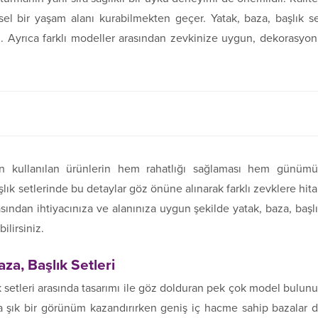
sel bir yaşam alanı kurabilmekten geçer. Yatak, baza, başlık s
niz. Ayrıca farklı modeller arasından zevkinize uygun, dekorasyo
çin kullanılan ürünlerin hem rahatlığı sağlaması hem günüm
lık setlerinde bu detaylar göz önüne alınarak farklı zevklere hit
ından ihtiyacınıza ve alanınıza uygun şekilde yatak, baza, başl
bilirsiniz.
a, Başlık Setleri
 setleri arasında tasarımı ile göz dolduran pek çok model bulunu
ıza şık bir görünüm kazandırırken geniş iç hacme sahip bazalar 