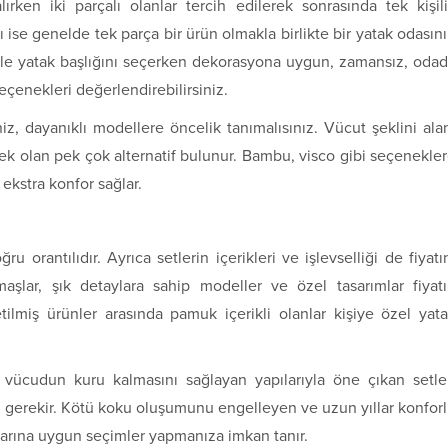
lırken iki parçalı olanlar tercih edilerek sonrasında tek kişil
ğı ise genelde tek parça bir ürün olmakla birlikte bir yatak odasın
enle yatak başlığını seçerken dekorasyona uygun, zamansız, oda
eçenekleri değerlendirebilirsiniz.
iz, dayanıklı modellere öncelik tanımalısınız. Vücut şeklini ala
tek olan pek çok alternatif bulunur. Bambu, visco gibi seçenekle
ekstra konfor sağlar.
ğru orantılıdır. Ayrıca setlerin içerikleri ve işlevselliği de fiyatı
maşlar, şık detaylara sahip modeller ve özel tasarımlar fiyat
etilmiş ürünler arasında pamuk içerikli olanlar kişiye özel yat
a vücudun kuru kalmasını sağlayan yapılarıyla öne çıkan setle
 gerekir. Kötü koku oluşumunu engelleyen ve uzun yıllar konfor
nlarına uygun seçimler yapmanıza imkan tanır.