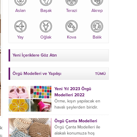
Aslan
Başak
Terazi
Akrep
Yay
Oğlak
Kova
Balık
Yeni İçeriklere Göz Atın
Örgü Modelleri ve Yapılışı
TÜMÜ
Yeni Yıl 2023 Örgü
Modelleri 2022
Örme, kışın yapılacak en
havalı şeylerden biridir.
Çeyiz kutunuza kendinizden
bir parça eklemeyi ve
Örgü Çanta Modelleri
sevdiklerinize hediye etmeyi
Örgü Çanta Modelleri ile
ak
öğrenmeye yeni
alakalı konumuza hoş
li