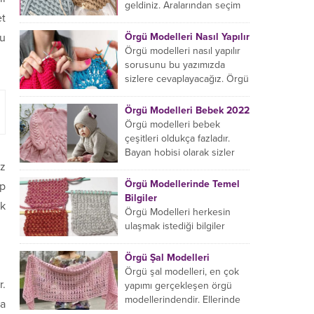
başlıyorsanız...
geldiniz. Aralarından seçim
et
yapabileceğiniz sonsuz örgü
çanta modelleri var ama
Örgü Modelleri Nasıl Yapılır
nu
hangisinin size uygun...
Örgü modelleri nasıl yapılır
sorusunu bu yazımızda
sizlere cevaplayacağız. Örgü
örme işlemi oldukça
rahatlatıcıdır. Bunun dışında
Örgü Modelleri Bebek 2022
örgü örmede yaratıcı olmak...
Örgü modelleri bebek
çeşitleri oldukça fazladır.
Bayan hobisi olarak sizler
üz
için bu içeriğimizi derledik.
Bu açıdan sizlere birkaç
Örgü Modellerinde Temel
ap
örnek vereceğiz....
Bilgiler
ık
Örgü Modelleri herkesin
ulaşmak istediği bilgiler
arasındadır. Bayan hobisi
olarak girmiş olduğumuz
Örgü Şal Modelleri
içeriğe hoş geldiniz. Bu
Örgü şal modelleri, en çok
konuda yeniyseniz, Örgü
r.
yapımı gerçekleşen örgü
Modellerinin...
modellerindendir. Ellerinde
da
on marifet olan hanımların