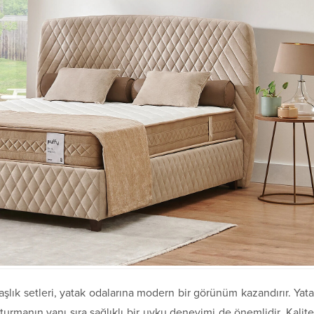
başlık setleri, yatak odalarına modern bir görünüm kazandırır. Yat
turmanın yanı sıra sağlıklı bir uyku deneyimi de önemlidir. Kalite