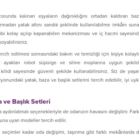
runda kalınan eşyaların dağınıklığını ortadan kaldıran ba
zmadan yatak altını sandık şeklinde kullanılabilme imkânı suna
z gibi kolay açılıp kapanabilen mekanizması ve iç hacmi sayesin
oyabilirsiniz.
cih edilmesi sonrasındaki bakım ve temizliği için kişiye kolayl
k ayakları robot süpürge ve silme moplarına uygun şekild
kilidi sayesinde güvenli şekilde kullanabilirsiniz. Siz de yaş
yonundaki yatak, baza ve başlık setlerini tercih edebilir, iyi uy
ve Başlık Setleri
ra aydınlatmalı seçenekleriyle de odanızın havasını değiştirir. Fark
na uyan modeller tercih edilir.
lu seçimler kadar oda değişimi, taşınma gibi farklı mekânlarda 