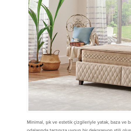
Minimal, şık ve estetik çizgileriyle yatak, baza ve 
odalarında tarzınıza uygun bir dekorasyon stili oluş