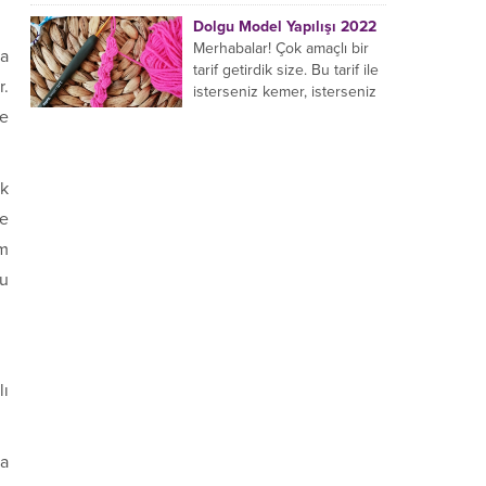
yaptığı birçok farklı şal
Dolgu Model Yapılışı 2022
modeli mevcuttur....
Merhabalar! Çok amaçlı bir
za
tarif getirdik size. Bu tarif ile
r.
isterseniz kemer, isterseniz
bileklik, isterseniz çanta sapı
de
yapabilirsiniz. Hemen
örmeye...
ık
e
am
ku
lı
da