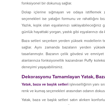
fonksiyonel bir dokunuş sağlar.
Dolap içlerine sığmayan ve odaya istiflemek zo
seçenekleri ise yatağın formunu ve rahatlığını bo
Yazlık, kışlık olan eşyalarınızı saklayabileceğini
günlük hayattaki yorgan, yastık gibi eşyalarınızı da k
Baza setleri seçerken yerden yüksek modellerin ter
sağlar. Aynı zamanda bazaların yerden yükse
tasarlanmıştır. Bazanın çelik gövdesi ve emniyet 
alanlarınıza fonksiyonellik kazandıran Puffy koleksi
deneyimi yaşayabilirsiniz.
Dekorasyonu Tamamlayan Yatak, Baza 
Yatak, baza ve başlık setleri
işlevselliğinin yanı sı
renk ve kumaş seçenekleri arasından odanın dokusu
Yatak, baza ve başlık setleri satın alırken konfor