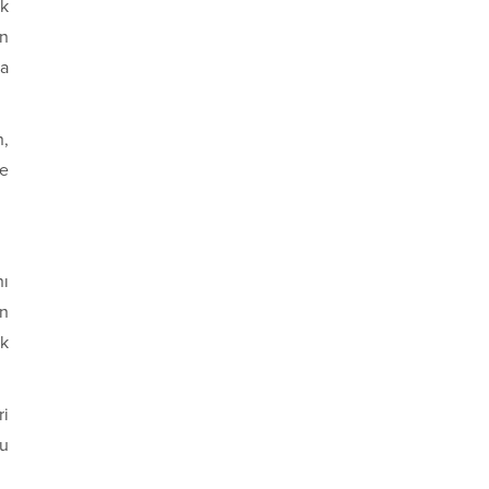
ik
ın
da
n,
re
nı
ın
ak
ri
lu