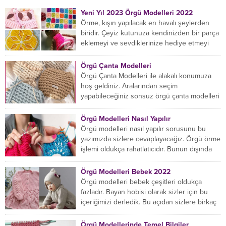
Yeni Yıl 2023 Örgü Modelleri 2022
Örme, kışın yapılacak en havalı şeylerden
biridir. Çeyiz kutunuza kendinizden bir parça
eklemeyi ve sevdiklerinize hediye etmeyi
öğrenmeye yeni başlıyorsanız...
Örgü Çanta Modelleri
Örgü Çanta Modelleri ile alakalı konumuza
hoş geldiniz. Aralarından seçim
yapabileceğiniz sonsuz örgü çanta modelleri
var ama hangisinin size uygun...
Örgü Modelleri Nasıl Yapılır
Örgü modelleri nasıl yapılır sorusunu bu
yazımızda sizlere cevaplayacağız. Örgü örme
işlemi oldukça rahatlatıcıdır. Bunun dışında
örgü örmede yaratıcı olmak...
Örgü Modelleri Bebek 2022
Örgü modelleri bebek çeşitleri oldukça
fazladır. Bayan hobisi olarak sizler için bu
içeriğimizi derledik. Bu açıdan sizlere birkaç
örnek vereceğiz....
Örgü Modellerinde Temel Bilgiler