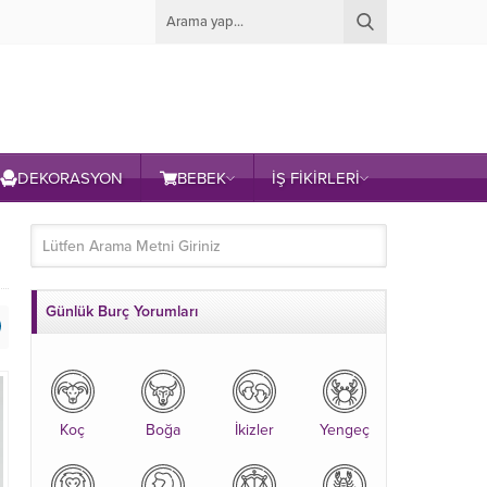
DEKORASYON
BEBEK
İŞ FİKİRLERİ
Günlük Burç Yorumları
Koç
Boğa
İkizler
Yengeç