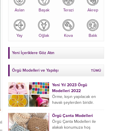
Aslan
Başak
Terazi
Akrep
Yay
Oğlak
Kova
Balık
Yeni İçeriklere Göz Atın
Örgü Modelleri ve Yapılışı
TÜMÜ
Yeni Yıl 2023 Örgü
Modelleri 2022
Örme, kışın yapılacak en
havalı şeylerden biridir.
Çeyiz kutunuza kendinizden
bir parça eklemeyi ve
Örgü Çanta Modelleri
sevdiklerinize hediye etmeyi
Örgü Çanta Modelleri ile
yi
öğrenmeye yeni
alakalı konumuza hoş
ğu