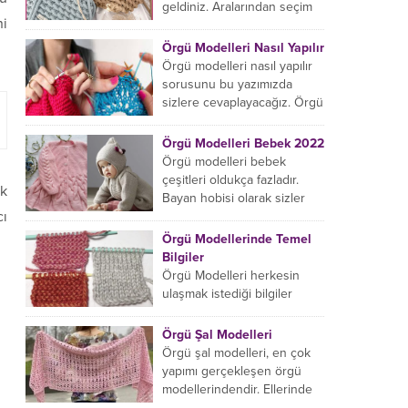
başlıyorsanız...
geldiniz. Aralarından seçim
ni
yapabileceğiniz sonsuz örgü
çanta modelleri var ama
Örgü Modelleri Nasıl Yapılır
hangisinin size uygun...
Örgü modelleri nasıl yapılır
sorusunu bu yazımızda
sizlere cevaplayacağız. Örgü
örme işlemi oldukça
rahatlatıcıdır. Bunun dışında
Örgü Modelleri Bebek 2022
örgü örmede yaratıcı olmak...
Örgü modelleri bebek
çeşitleri oldukça fazladır.
rk
Bayan hobisi olarak sizler
cı
için bu içeriğimizi derledik.
Bu açıdan sizlere birkaç
Örgü Modellerinde Temel
örnek vereceğiz....
Bilgiler
Örgü Modelleri herkesin
ulaşmak istediği bilgiler
arasındadır. Bayan hobisi
olarak girmiş olduğumuz
Örgü Şal Modelleri
içeriğe hoş geldiniz. Bu
Örgü şal modelleri, en çok
konuda yeniyseniz, Örgü
yapımı gerçekleşen örgü
Modellerinin...
modellerindendir. Ellerinde
on marifet olan hanımların