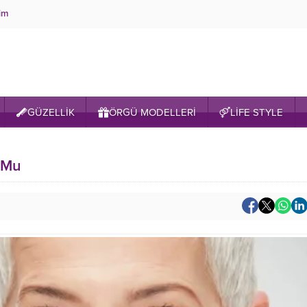
şim
GÜZELLİK
ÖRGÜ MODELLERİ
LİFE STYLE
r Mu