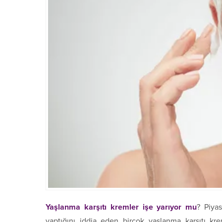
Yaşlanma karşıtı kremler işe yarıyor mu
? Piyas
yaptığını iddia eden birçok yaşlanma karşıtı kre