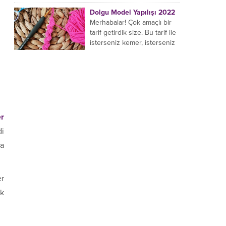
yaptığı birçok farklı şal
Dolgu Model Yapılışı 2022
modeli mevcuttur....
Merhabalar! Çok amaçlı bir
tarif getirdik size. Bu tarif ile
isterseniz kemer, isterseniz
bileklik, isterseniz çanta sapı
yapabilirsiniz. Hemen
örmeye...
er
di
ya
er
ik