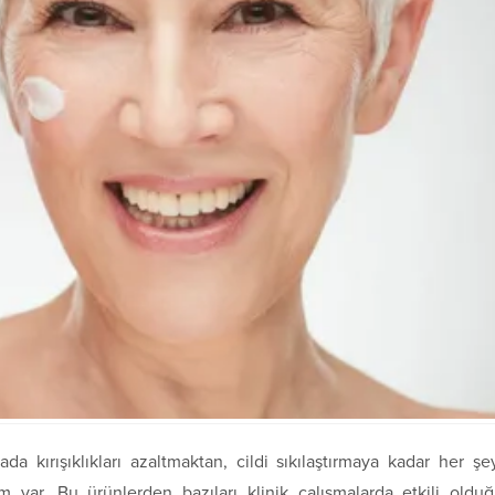
ada kırışıklıkları azaltmaktan, cildi sıkılaştırmaya kadar her şe
m var. Bu ürünlerden bazıları klinik çalışmalarda etkili oldu