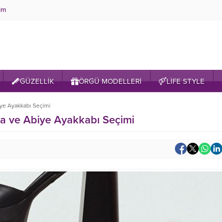
şim
GÜZELLİK
ÖRGÜ MODELLERİ
LİFE STYLE
iye Ayakkabı Seçimi
ta ve Abiye Ayakkabı Seçimi