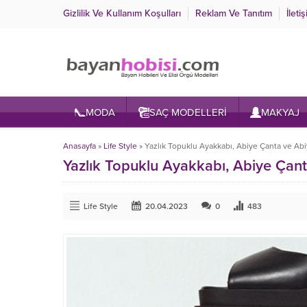
Gizlilik Ve Kullanım Koşulları
Reklam Ve Tanıtım
İleti
MODA
SAÇ MODELLERİ
MAKYAJ
Anasayfa
»
Life Style
»
Yazlık Topuklu Ayakkabı, Abiye Çanta ve Ab
Yazlık Topuklu Ayakkabı, Abiye Çan
Life Style
20.04.2023
0
483