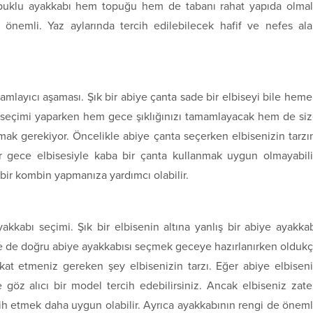
opuklu ayakkabı hem topuğu hem de tabanı rahat yapıda olmal
önemli. Yaz aylarında tercih edilebilecek hafif ve nefes al
mlayıcı aşaması. Şık bir abiye çanta sade bir elbiseyi bile hem
ta seçimi yaparken hem gece şıklığınızı tamamlayacak hem de si
lmak gerekiyor. Öncelikle abiye çanta seçerken elbisenizin tarzı
r gece elbisesiyle kaba bir çanta kullanmak uygun olmayabili
bir kombin yapmanıza yardımcı olabilir.
kkabı seçimi. Şık bir elbisenin altına yanlış bir abiye ayakka
e de doğru abiye ayakkabısı seçmek geceye hazırlanırken olduk
kat etmeniz gereken şey elbisenizin tarzı. Eğer abiye elbisen
göz alıcı bir model tercih edebilirsiniz. Ancak elbiseniz zat
cih etmek daha uygun olabilir. Ayrıca ayakkabının rengi de öneml