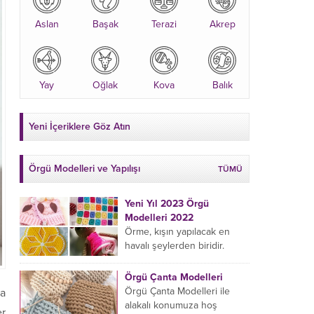
Aslan
Başak
Terazi
Akrep
Yay
Oğlak
Kova
Balık
Yeni İçeriklere Göz Atın
Örgü Modelleri ve Yapılışı
TÜMÜ
Yeni Yıl 2023 Örgü
Modelleri 2022
Örme, kışın yapılacak en
havalı şeylerden biridir.
Çeyiz kutunuza kendinizden
bir parça eklemeyi ve
Örgü Çanta Modelleri
sevdiklerinize hediye etmeyi
Örgü Çanta Modelleri ile
sa
öğrenmeye yeni
alakalı konumuza hoş
er