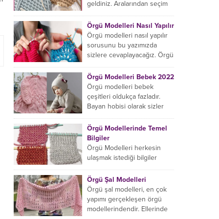
başlıyorsanız...
geldiniz. Aralarından seçim
yapabileceğiniz sonsuz örgü
çanta modelleri var ama
Örgü Modelleri Nasıl Yapılır
hangisinin size uygun...
Örgü modelleri nasıl yapılır
sorusunu bu yazımızda
sizlere cevaplayacağız. Örgü
örme işlemi oldukça
rahatlatıcıdır. Bunun dışında
Örgü Modelleri Bebek 2022
örgü örmede yaratıcı olmak...
Örgü modelleri bebek
çeşitleri oldukça fazladır.
Bayan hobisi olarak sizler
için bu içeriğimizi derledik.
Bu açıdan sizlere birkaç
Örgü Modellerinde Temel
örnek vereceğiz....
Bilgiler
Örgü Modelleri herkesin
ulaşmak istediği bilgiler
arasındadır. Bayan hobisi
olarak girmiş olduğumuz
Örgü Şal Modelleri
içeriğe hoş geldiniz. Bu
Örgü şal modelleri, en çok
konuda yeniyseniz, Örgü
yapımı gerçekleşen örgü
Modellerinin...
modellerindendir. Ellerinde
on marifet olan hanımların