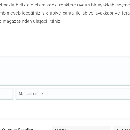
olmakla birlikte elbisenizdeki renklere uygun bir ayakkabı seçm
mbinleyebileceğiniz şık abiye çanta ile abiye ayakkabı ve fer
 mağazasından ulaşabilirsiniz.
e Kullanım Koşulları