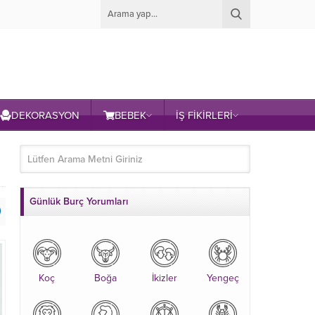
DEKORASYON
BEBEK
İŞ FİKİRLERİ
Günlük Burç Yorumları
Koç
Boğa
İkizler
Yengeç