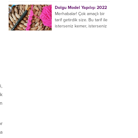
yaptığı birçok farklı şal
Dolgu Model Yapılışı 2022
modeli mevcuttur....
Merhabalar! Çok amaçlı bir
tarif getirdik size. Bu tarif ile
isterseniz kemer, isterseniz
bileklik, isterseniz çanta sapı
yapabilirsiniz. Hemen
örmeye...
i,
ık
en
or
ra