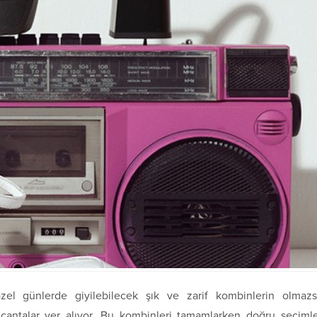
özel günlerde giyilebilecek şık ve zarif kombinlerin olmaz
çantalar yer alıyor. Bu kombinleri tamamlarken doğru seçiml