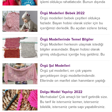
işlemi oldukça rahatlatıcıdır. Bunun dışında
örgü örmede yaratıcı olmak...
Örgü Modelleri Bebek 2022
Örgü modelleri bebek çeşitleri oldukça
fazladır. Bayan hobisi olarak sizler için bu
içeriğimizi derledik. Bu açıdan sizlere birkaç
örnek vereceğiz....
Örgü Modellerinde Temel Bilgiler
Örgü Modelleri herkesin ulaşmak istediği
bilgiler arasındadır. Bayan hobisi olarak
girmiş olduğumuz içeriğe hoş geldiniz. Bu
konuda yeniyseniz, Örgü Modellerinin...
Örgü Şal Modelleri
Örgü şal modelleri, en çok yapımı
gerçekleşen örgü modellerindendir.
Ellerinde on marifet olan hanımların yaptığı
birçok farklı şal modeli mevcuttur....
Dolgu Model Yapılışı 2022
Merhabalar! Çok amaçlı bir tarif getirdik size.
Bu tarif ile isterseniz kemer, isterseniz
bileklik, isterseniz çanta sapı yapabilirsiniz.
Hemen örmeye...