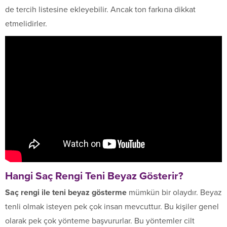
de tercih listesine ekleyebilir. Ancak ton farkına dikkat
etmelidirler.
Hangi Saç Rengi Teni Beyaz Gösterir?
Saç rengi ile teni beyaz gösterme
mümkün bir olaydır. Beyaz
tenli olmak isteyen pek çok insan mevcuttur. Bu kişiler genel
olarak pek çok yönteme başvururlar. Bu yöntemler cilt