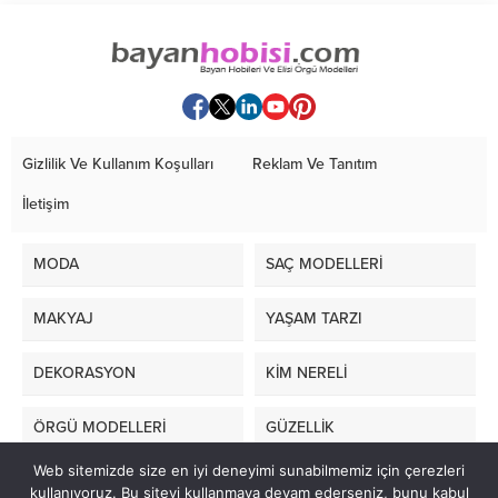
Gizlilik Ve Kullanım Koşulları
Reklam Ve Tanıtım
İletişim
MODA
SAÇ MODELLERİ
MAKYAJ
YAŞAM TARZI
DEKORASYON
KİM NERELİ
ÖRGÜ MODELLERİ
GÜZELLİK
Web sitemizde size en iyi deneyimi sunabilmemiz için çerezleri
LİFE STYLE
kullanıyoruz. Bu siteyi kullanmaya devam ederseniz, bunu kabul