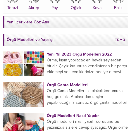
Terazi
Akrep
Yay
Oğlak
Kova
Balık
Yeni İçeriklere Göz Atın
Örgü Modelleri ve Yapılışı
TÜMÜ
Yeni Yıl 2023 Örgü Modelleri 2022
Örme, kışın yapılacak en havalı şeylerden
biridir. Çeyiz kutunuza kendinizden bir parça
eklemeyi ve sevdiklerinize hediye etmeyi
öğrenmeye yeni başlıyorsanız...
Örgü Çanta Modelleri
Örgü Çanta Modelleri ile alakalı konumuza
hoş geldiniz. Aralarından seçim
yapabileceğiniz sonsuz örgü çanta modelleri
var ama hangisinin size uygun...
Örgü Modelleri Nasıl Yapılır
Örgü modelleri nasıl yapılır sorusunu bu
yazımızda sizlere cevaplayacağız. Örgü örme